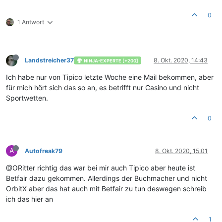
0
1 Antwort
Landstreicher37
8. Okt. 2020, 14:43
NINJA-EXPERTE [+200]
Ich habe nur von Tipico letzte Woche eine Mail bekommen, aber
für mich hört sich das so an, es betrifft nur Casino und nicht
Sportwetten.
0
A
Autofreak79
8. Okt. 2020, 15:01
@ORitter richtig das war bei mir auch Tipico aber heute ist
Betfair dazu gekommen. Allerdings der Buchmacher und nicht
OrbitX aber das hat auch mit Betfair zu tun deswegen schreib
ich das hier an
1