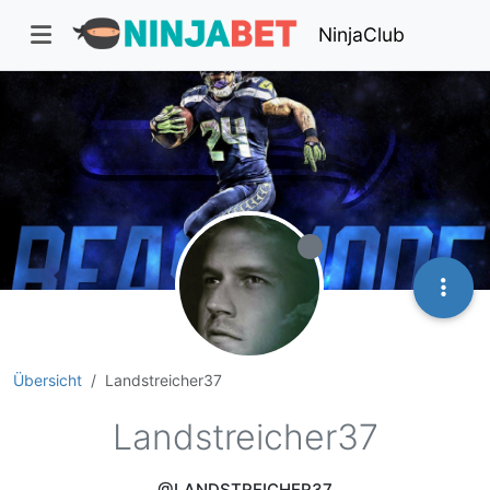
NinjaClub
Übersicht
Landstreicher37
Landstreicher37
@LANDSTREICHER37