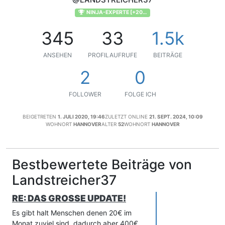
NINJA-EXPERTE [+200]
345
33
1.5k
ANSEHEN
PROFILAUFRUFE
BEITRÄGE
2
0
FOLLOWER
FOLGE ICH
BEIGETRETEN
1. JULI 2020, 19:46
ZULETZT ONLINE
21. SEPT. 2024, 10:09
WOHNORT
HANNOVER
ALTER
52
WOHNORT
HANNOVER
Bestbewertete Beiträge von
Landstreicher37
RE: DAS GROSSE UPDATE!
Es gibt halt Menschen denen 20€ im
Monat zuviel sind, dadurch aber 400€