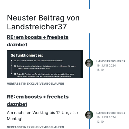
Neuster Beitrag von
Landstreicher37
RE: em boosts + freebets
daznbet
LANDSTREICHER37
16. JUNI 2024,
15:19
VERFASST IN EXKLUSIVE ABGELAUFEN
RE: em boosts + freebets
daznbet
Am nächsten Werktag bis 12 Uhr, also
LANDSTREICHER37
16. JUNI 2024,
Montag!
13:10
VERFASST IN EXKLUSIVE ABGELAUFEN