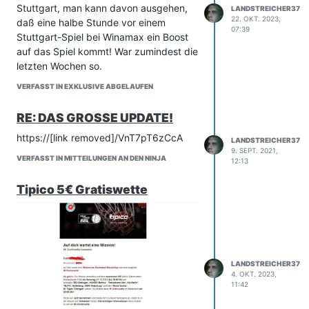
Stuttgart, man kann davon ausgehen,
LANDSTREICHER37
22. OKT. 2023,
daß eine halbe Stunde vor einem
07:39
Stuttgart-Spiel bei Winamax ein Boost
auf das Spiel kommt! War zumindest die
letzten Wochen so.
VERFASST IN EXKLUSIVE ABGELAUFEN
RE: DAS GROSSE UPDATE!
https://[link removed]/VnT7pT6zCcA
LANDSTREICHER37
9. SEPT. 2021,
VERFASST IN MITTEILUNGEN AN DEN NINJA
12:13
Tipico 5€ Gratiswette
LANDSTREICHER37
4. OKT. 2023,
11:42