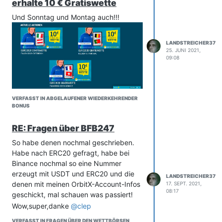
erhalte 10 € Gratiswette
Und Sonntag und Montag auch!!!
LANDSTREICHER37
25. JUNI 2021,
09:08
VERFASST IN ABGELAUFENER WIEDERKEHRENDER
BONUS
RE: Fragen über BFB247
So habe denen nochmal geschrieben.
Habe nach ERC20 gefragt, habe bei
Binance nochmal so eine Nummer
erzeugt mit USDT und ERC20 und die
LANDSTREICHER37
denen mit meinen OrbitX-Account-Infos
17. SEPT. 2021,
08:17
geschickt, mal schauen was passiert!
Wow,super,danke
@
clep
VERFASST IN FRAGEN ÜBER DEN WETTBÖRSEN