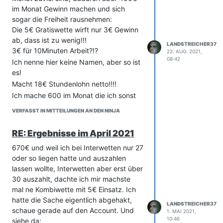
im Monat Gewinn machen und sich
sogar die Freiheit rausnehmen:
Die 5€ Gratiswette wirft nur 3€ Gewinn
ab, dass ist zu wenig!!!
LANDSTREICHER37
3€ für 10Minuten Arbeit?!?
22. AUG. 2021,
08:42
Ich nenne hier keine Namen, aber so ist
es!
Macht 18€ Stundenlohn netto!!!!
Ich mache 600 im Monat die ich sonst
nicht hätte und wenn ich einen Fehler
VERFASST IN MITTEILUNGEN AN DEN NINJA
finde dann schreib ich es und gut ist!
RE: Ergebnisse im April 2021
670€ und weil ich bei Interwetten nur 27
oder so liegen hatte und auszahlen
lassen wollte, Interwetten aber erst über
30 auszahlt, dachte ich mir machste
mal ne Kombiwette mit 5€ Einsatz. Ich
hatte die Sache eigentlich abgehakt,
LANDSTREICHER37
schaue gerade auf den Account. Und
1. MAI 2021,
10:46
siehe da: