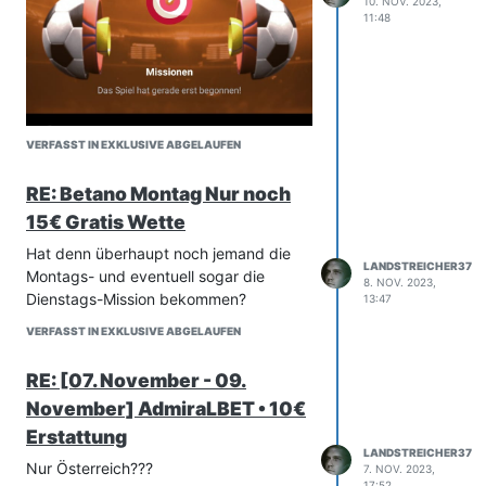
10. NOV. 2023,
11:48
VERFASST IN EXKLUSIVE ABGELAUFEN
RE: Betano Montag Nur noch
15€ Gratis Wette
Hat denn überhaupt noch jemand die
LANDSTREICHER37
Montags- und eventuell sogar die
8. NOV. 2023,
Dienstags-Mission bekommen?
13:47
VERFASST IN EXKLUSIVE ABGELAUFEN
RE: [07. November - 09.
November] AdmiraLBET • 10€
Erstattung
LANDSTREICHER37
Nur Österreich???
7. NOV. 2023,
17:52