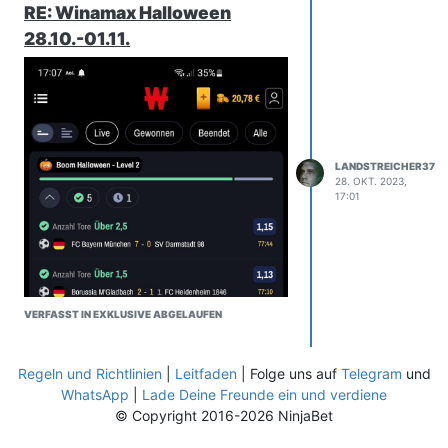
RE: Winamax Halloween
28.10.-01.11.
LANDSTREICHER37
28. OKT. 2023,
17:01
VERFASST IN EXKLUSIVE ABGELAUFEN
Regeln und Richtlinien
|
Leitfaden
| Folge uns auf
Telegram
und
WhatsApp
|
Lade Deine Freunde ein und verdiene
© Copyright 2016-2026 NinjaBet