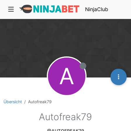
NinjaClub
A
Übersicht
Autofreak79
Autofreak79
@AUTOFREAK79