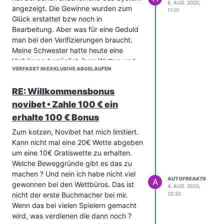
6. AUG. 2020,
angezeigt. Die Gewinne wurden zum
11:01
Glück erstattet bzw noch in
Bearbeitung. Aber was für eine Geduld
man bei den Verifizierungen braucht.
Meine Schwester hatte heute eine
Verhörung bezüglich ihrer Wetten und
VERFASST IN EXKLUSIVE ABGELAUFEN
allgemeine Fragen über Skype gehabt.
Das war echt der absolute Witz und sie
RE: Willkommensbonus
hat auch zu dem Typen gesagt sind wir
hier in einem Gericht. Ich möchte wetten
novibet • Zahle 100 € ein
und gewinnen....
erhalte 100 € Bonus
Zum kotzen, Novibet hat mich limitiert.
Kann nicht mal eine 20€ Wette abgeben
um eine 10€ Gratiswette zu erhalten.
Welche Beweggründe gibt es das zu
machen ? Und nein ich habe nicht viel
AUTOFREAK79
A
gewonnen bei den Wettbüros. Das ist
4. AUG. 2020,
nicht der erste Buchmacher bei mir.
22:32
Wenn das bei vielen Spielern gemacht
wird, was verdienen die dann noch ?