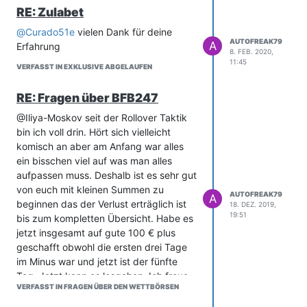
RE: Zulabet
@
Curado51e
vielen Dank für deine
AUTOFREAK79
A
Erfahrung
8. FEB. 2020,
11:45
VERFASST IN EXKLUSIVE ABGELAUFEN
RE: Fragen über BFB247
@Iliya-Moskov seit der Rollover Taktik
bin ich voll drin. Hört sich vielleicht
komisch an aber am Anfang war alles
ein bisschen viel auf was man alles
aufpassen muss. Deshalb ist es sehr gut
von euch mit kleinen Summen zu
AUTOFREAK79
A
beginnen das der Verlust erträglich ist
18. DEZ. 2019,
19:51
bis zum kompletten Übersicht. Habe es
jetzt insgesamt auf gute 100 € plus
geschafft obwohl die ersten drei Tage
im Minus war und jetzt ist der fünfte
Tag. Jetzt kann es losgehen. Ich freue
VERFASST IN FRAGEN ÜBER DEN WETTBÖRSEN
mich so sehr