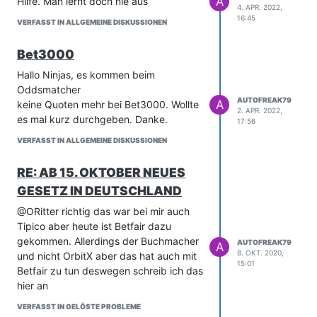
A
Hilfe. Man lernt doch nie aus
4. APR. 2022,
16:45
VERFASST IN ALLGEMEINE DISKUSSIONEN
Bet3000
Hallo Ninjas, es kommen beim
Oddsmatcher
AUTOFREAK79
A
keine Quoten mehr bei Bet3000. Wollte
2. APR. 2022,
es mal kurz durchgeben. Danke.
17:56
VERFASST IN ALLGEMEINE DISKUSSIONEN
RE: AB 15. OKTOBER NEUES
GESETZ IN DEUTSCHLAND
@ORitter richtig das war bei mir auch
Tipico aber heute ist Betfair dazu
gekommen. Allerdings der Buchmacher
AUTOFREAK79
A
8. OKT. 2020,
und nicht OrbitX aber das hat auch mit
15:01
Betfair zu tun deswegen schreib ich das
hier an
VERFASST IN GELÖSTE PROBLEME