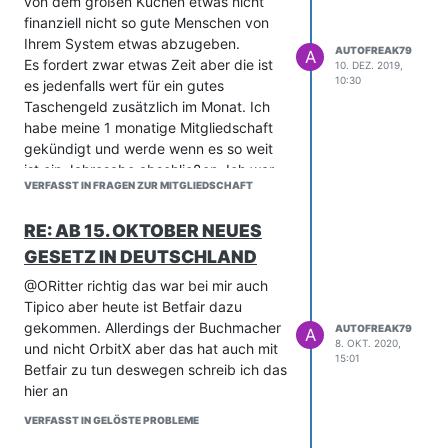
von dem großen Kuchen etwas nicht
finanziell nicht so gute Menschen von
Ihrem System etwas abzugeben.
AUTOFREAK79
A
Es fordert zwar etwas Zeit aber die ist
10. DEZ. 2019,
10:30
es jedenfalls wert für ein gutes
Taschengeld zusätzlich im Monat. Ich
habe meine 1 monatige Mitgliedschaft
gekündigt und werde wenn es so weit
ist ein Jahresabo abschließen. Ich war
VERFASST IN FRAGEN ZUR MITGLIEDSCHAFT
am Anfang sehr skeptisch weil viele
versuchen das Geld aus der Tasche zu
RE: AB 15. OKTOBER NEUES
ziehen aber bei euch ist es genau das
Gegenteil und dafür zahle ich gerne im
GESETZ IN DEUTSCHLAND
Monat einen Beitrag in dieser Höhe
@ORitter richtig das war bei mir auch
Tipico aber heute ist Betfair dazu
gekommen. Allerdings der Buchmacher
AUTOFREAK79
A
8. OKT. 2020,
und nicht OrbitX aber das hat auch mit
15:01
Betfair zu tun deswegen schreib ich das
hier an
VERFASST IN GELÖSTE PROBLEME