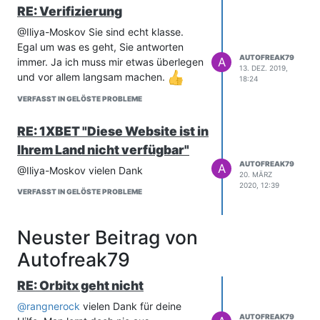
RE: Verifizierung
@Iliya-Moskov Sie sind echt klasse.
Egal um was es geht, Sie antworten
AUTOFREAK79
A
immer. Ja ich muss mir etwas überlegen
13. DEZ. 2019,
und vor allem langsam machen.
18:24
VERFASST IN GELÖSTE PROBLEME
RE: 1XBET "Diese Website ist in
Ihrem Land nicht verfügbar"
AUTOFREAK79
A
@Iliya-Moskov vielen Dank
20. MÄRZ
2020, 12:39
VERFASST IN GELÖSTE PROBLEME
Neuster Beitrag von
Autofreak79
RE: Orbitx geht nicht
@
rangnerock
vielen Dank für deine
AUTOFREAK79