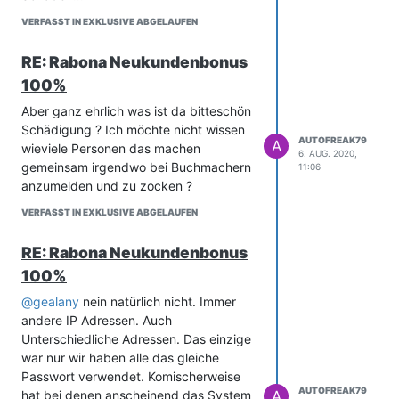
VERFASST IN EXKLUSIVE ABGELAUFEN
RE: Rabona Neukundenbonus
100%
Aber ganz ehrlich was ist da bitteschön
Schädigung ? Ich möchte nicht wissen
AUTOFREAK79
A
wieviele Personen das machen
6. AUG. 2020,
gemeinsam irgendwo bei Buchmachern
11:06
anzumelden und zu zocken ?
VERFASST IN EXKLUSIVE ABGELAUFEN
RE: Rabona Neukundenbonus
100%
@
gealany
nein natürlich nicht. Immer
andere IP Adressen. Auch
Unterschiedliche Adressen. Das einzige
war nur wir haben alle das gleiche
Passwort verwendet. Komischerweise
AUTOFREAK79
A
hat bei denen anscheinend das System