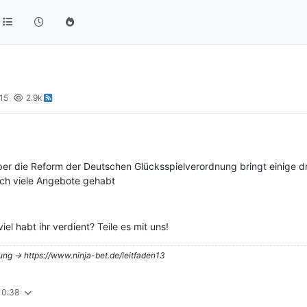
15
2.9k
ber die Reform der Deutschen Glücksspielverordnung bringt einige d
ich viele Angebote gehabt
l habt ihr verdient? Teile es mit uns!
tung -> https://www.ninja-bet.de/leitfaden13
 10:38