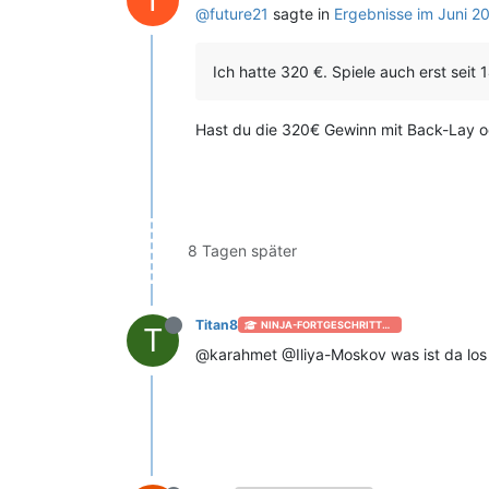
@
future21
sagte in
Ergebnisse im Juni 2
Ich hatte 320 €. Spiele auch erst seit
Hast du die 320€ Gewinn mit Back-Lay o
8 Tagen später
Titan8
NINJA-FORTGESCHRITTEN [+50]
T
@karahmet @Iliya-Moskov was ist da los