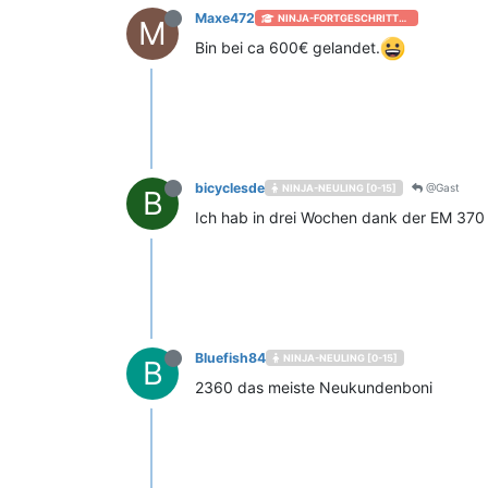
Maxe472
NINJA-FORTGESCHRITTEN [+50]
M
Bin bei ca 600€ gelandet.
bicyclesde
@Gast
NINJA-NEULING [0-15]
B
Ich hab in drei Wochen dank der EM 37
Bluefish84
NINJA-NEULING [0-15]
B
2360 das meiste Neukundenboni