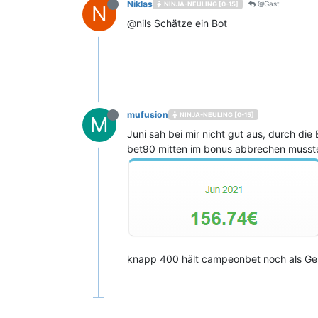
Niklas
@Gast
NINJA-NEULING [0-15]
N
@nils Schätze ein Bot
mufusion
NINJA-NEULING [0-15]
M
Juni sah bei mir nicht gut aus, durch di
bet90 mitten im bonus abbrechen musste 
knapp 400 hält campeonbet noch als Geise