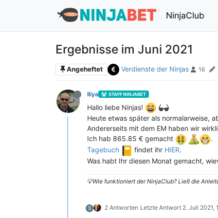
NinjaClub
Ergebnisse im Juni 2021
Verdienste der Ninjas
Angeheftet
16
Iliya
STAFF NINJABET
Hallo liebe Ninjas!
Heute etwas später als normalarweise, a
Andererseits mit dem EM haben wir wirkl
Ich hab 865.85 € gemacht
.
Tagebuch
findet ihr
HIER
.
Was habt Ihr diesen Monat gemacht, wievie
💡Wie funktioniert der NinjaClub? Ließ die Anlei
2 Antworten
Letzte Antwort
2. Juli 2021,
S