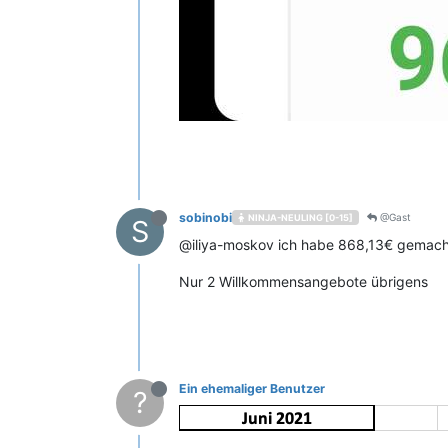
sobinobi
@Gast
NINJA-NEULING [0-15]
S
@iliya-moskov ich habe 868,13€ gemacht, 
Nur 2 Willkommensangebote übrigens
Ein ehemaliger Benutzer
?