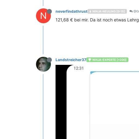
neverfindathrust
@Ga
NINJA-NEULING [0-15]
N
121,68 € bei mir. Da ist noch etwas Lehrg
Landstreicher37
NINJA-EXPERTE [+200]