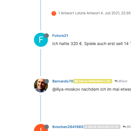
1 Antwort
Letzte Antwort
4. Juli 2021, 22:36
I
Future21
F
Ich hatte 320 €. Spiele auch erst seit 14
Bernardo70
@Gast
NINJA-ERFAHREN [+15]
@iliya-moskov nachdem ich im mai etwas 
Ihmchen2641985
@G
NINJA-NEULING [0-15]
I