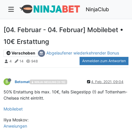
NinjaClub
[04. Februar - 04. Februar] Mobilebet •
10€ Erstattung
Abgelaufener wiederkehrender Bonus
Verschoben
Anmelden zum Antworten
4
14
948
B
Betomat
4. Feb. 2021, 09:04
NINJA-NEULING [0-15]
50% Erstattung bis max. 10€, falls Siegestipp (!) auf Tottenham-
Chelsea nicht eintritt.
Mobilebet
Iliya Moskov:
Anweiungen