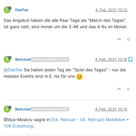
D
DeeTee
4. Feb. 2021, 10:12
Das Angebot haben die alle Paar Tage als "Match des Tages".
Ist ganz nett, sind immer um die 3-4€ und das 4-6x im Monat.
0
B
Betomat
4. Feb. 2021, 10:18
NINJA-NEULING [0-15]
@
DeeTee
Sie haben jeden Tag ein "Spiel des Tages" - nur die
meisten Events sind m.E. nix für uns
0
B
Betomat
4. Feb. 2021, 10:19
NINJA-NEULING [0-15]
@Iliya-Moskov sagte in
[04. Februar - 04. Februar] Mobilebet •
10€ Erstattung
: