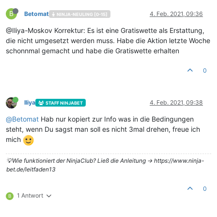
B
Betomat
4. Feb. 2021, 09:36
NINJA-NEULING [0-15]
@Iliya-Moskov Korrektur: Es ist eine Gratiswette als Erstattung,
die nicht umgesetzt werden muss. Habe die Aktion letzte Woche
schonnmal gemacht und habe die Gratiswette erhalten
0
Iliya
4. Feb. 2021, 09:38
STAFF NINJABET
@
Betomat
Hab nur kopiert zur Info was in die Bedingungen
steht, wenn Du sagst man soll es nicht 3mal drehen, freue ich
mich
💡Wie funktioniert der NinjaClub? Ließ die Anleitung -> https://www.ninja-
bet.de/leitfaden13
0
1 Antwort
B