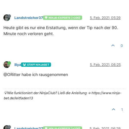
Landstreicher37
5. Feb. 2021, 05:29
NINJA-EXPERTE [+200]
Heute gibt es nur eine Erstattung, wenn der Tip nach der 90.
Minute noch verloren geht.
0
Iliya
5. Feb. 2021, 06:25
STAFF NINJABET
@ORitter habe ich rausgenommen
💡Wie funktioniert der NinjaClub? Ließ die Anleitung -> https://www.ninja-
bet.de/leitfaden13
1
Landstreicher37
5. Feb. 2021, 06:29
NINJA-EXPERTE [+200]