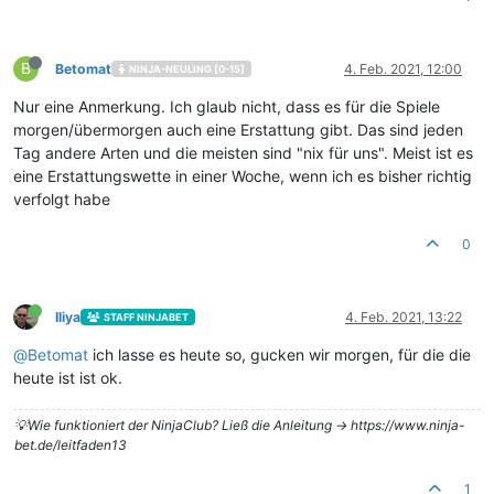
B
Betomat
4. Feb. 2021, 12:00
NINJA-NEULING [0-15]
Nur eine Anmerkung. Ich glaub nicht, dass es für die Spiele
morgen/übermorgen auch eine Erstattung gibt. Das sind jeden
Tag andere Arten und die meisten sind "nix für uns". Meist ist es
eine Erstattungswette in einer Woche, wenn ich es bisher richtig
verfolgt habe
0
Iliya
4. Feb. 2021, 13:22
STAFF NINJABET
@
Betomat
ich lasse es heute so, gucken wir morgen, für die die
heute ist ist ok.
💡Wie funktioniert der NinjaClub? Ließ die Anleitung -> https://www.ninja-
bet.de/leitfaden13
1