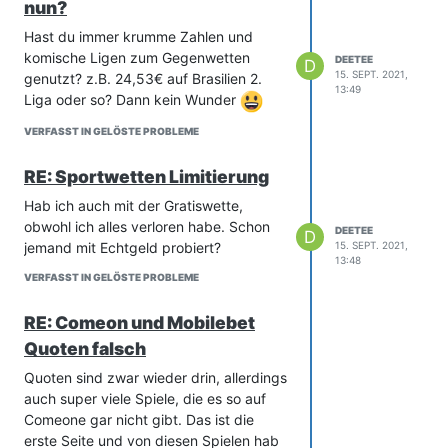
nun?
Hast du immer krumme Zahlen und
komische Ligen zum Gegenwetten
DEETEE
D
15. SEPT. 2021,
genutzt? z.B. 24,53€ auf Brasilien 2.
13:49
Liga oder so? Dann kein Wunder
VERFASST IN GELÖSTE PROBLEME
RE: Sportwetten Limitierung
Hab ich auch mit der Gratiswette,
obwohl ich alles verloren habe. Schon
DEETEE
D
jemand mit Echtgeld probiert?
15. SEPT. 2021,
13:48
VERFASST IN GELÖSTE PROBLEME
RE: Comeon und Mobilebet
Quoten falsch
Quoten sind zwar wieder drin, allerdings
auch super viele Spiele, die es so auf
Comeone gar nicht gibt. Das ist die
erste Seite und von diesen Spielen hab