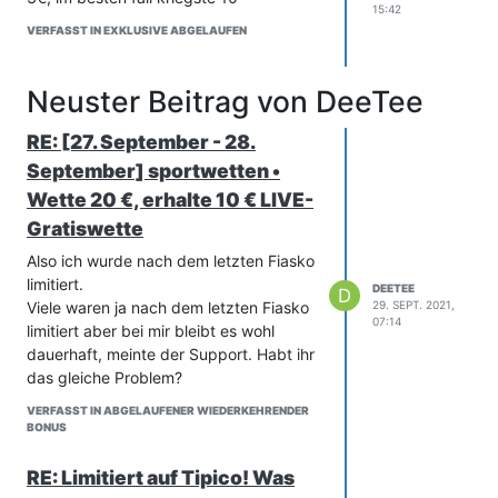
15:42
VERFASST IN EXKLUSIVE ABGELAUFEN
Neuster Beitrag von DeeTee
RE: [27. September - 28.
September] sportwetten •
Wette 20 €, erhalte 10 € LIVE-
Gratiswette
Also ich wurde nach dem letzten Fiasko
limitiert.
DEETEE
D
Viele waren ja nach dem letzten Fiasko
29. SEPT. 2021,
07:14
limitiert aber bei mir bleibt es wohl
dauerhaft, meinte der Support. Habt ihr
das gleiche Problem?
VERFASST IN ABGELAUFENER WIEDERKEHRENDER
BONUS
RE: Limitiert auf Tipico! Was