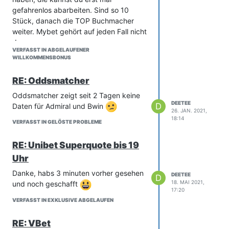
gefahrenlos abarbeiten. Sind so 10
Stück, danach die TOP Buchmacher
weiter. Mybet gehört auf jeden Fall nicht
dazu.
VERFASST IN ABGELAUFENER
WILLKOMMENSBONUS
RE: Oddsmatcher
Oddsmatcher zeigt seit 2 Tagen keine
DEETEE
D
Daten für Admiral und Bwin
26. JAN. 2021,
18:14
VERFASST IN GELÖSTE PROBLEME
RE: Unibet Superquote bis 19
Uhr
Danke, habs 3 minuten vorher gesehen
DEETEE
D
18. MAI 2021,
und noch geschafft
17:20
VERFASST IN EXKLUSIVE ABGELAUFEN
RE: VBet