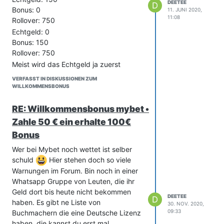
DEETEE
D
Bonus: 0
11. JUNI 2020,
11:08
Rollover: 750
Echtgeld: 0
Bonus: 150
Rollover: 750
Meist wird das Echtgeld ja zuerst
genommen, dann der Bonus. Ist das so
VERFASST IN DISKUSSIONEN ZUM
richtig?
WILLKOMMENSBONUS
RE: Willkommensbonus mybet •
Zahle 50 € ein erhalte 100€
Bonus
Wer bei Mybet noch wettet ist selber
schuld
Hier stehen doch so viele
Warnungen im Forum. Bin noch in einer
Whatsapp Gruppe von Leuten, die ihr
Geld dort bis heute nicht bekommen
DEETEE
D
haben. Es gibt ne Liste von
30. NOV. 2020,
09:33
Buchmachern die eine Deutsche Lizenz
haben, die kannst du erst mal