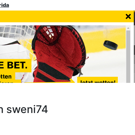
rida
 auf dein Orbitkonto. Beim Bookie bekommst du deine Wette erstatte
n sweni74