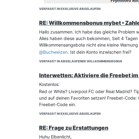
VERFASST IN EXKLUSIVE ABGELAUFEN
RE: Willkommensbonus mybet • Zahle
Hallo zusammen. Ich habe das gleiche Problem wi
Alles haben diese auch bekommen, Seit 4 Tagen h
Willkommensangebote nicht eine kleine Warnung 
@
Buchweizen
. Ist dein Konto inzwischen frei?
VERFASST IN ABGELAUFENER WILLKOMMENSBONUS
Interwetten: Aktiviere die Freebet im
Kostenlos:
Red or White? Liverpool FC oder Real Madrid? T
und auf deinen Favoriten setzen! Freebet-Code: C
Freebet-Code ein.
VERFASST IN EXKLUSIVE ABGELAUFEN
RE: Frage zu Erstattungen
Huhu Elbenlicht,