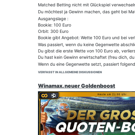
Matched Betting nicht mit Glückspiel verwechsel
Du möchtest ja Gewinn machen, das geht bei Matc
Ausgangslage :
Bookie: 100 Euro
Orbit: 300 Euro
Bookie gibt Angebot: Wette 100 Euro und bei ver
Was passiert, wenn du keine Gegenwette abschli
Du gibst die erste Wette von 100 Euro ab, verlie
Du hast kein Gewinn erwirtschaftet (freu dich, du
Wenn du eine Gegenwette setzt, passiert folgen
Quote Bookie: 3
VERFASST IN ALLGEMEINE DISKUSSIONEN
Quote Orbit: 3.1
Steuer lass ich außen vor
Winamax. neuer Goldenboost
Rating größer 95% (Top)
Einsatz Bookie: 100
Einsatz Orbit: 64,5