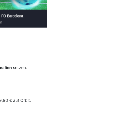
asilien
setzen.
,90 € auf Orbit.