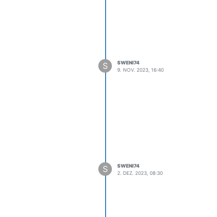
SWENI74
S
9. NOV. 2023, 16:40
SWENI74
S
2. DEZ. 2023, 08:30