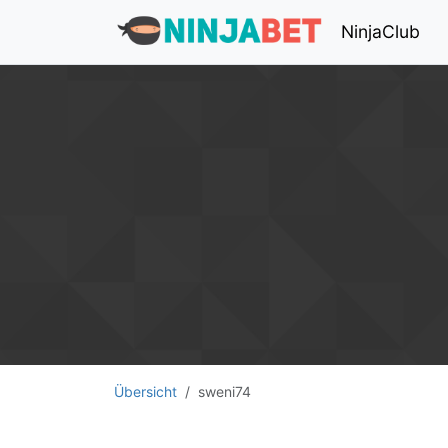
NinjaClub
Übersicht
sweni74