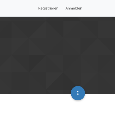
Registrieren
Anmelden