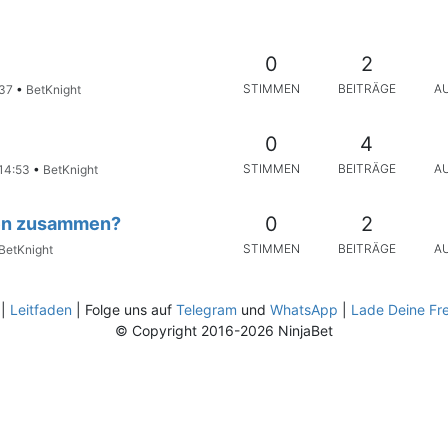
0
2
STIMMEN
BEITRÄGE
A
:37
•
BetKnight
0
4
STIMMEN
BEITRÄGE
A
 14:53
•
BetKnight
0
2
en zusammen?
STIMMEN
BEITRÄGE
A
BetKnight
|
Leitfaden
| Folge uns auf
Telegram
und
WhatsApp
|
Lade Deine Fr
© Copyright 2016-2026 NinjaBet