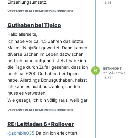
Einzahlungsumsatz.
16:14
VERFASST IN ALLGEMEINE DISKUSSIONEN
Guthaben bei Tipico
Hallo allerseits,
ich habe vor ca. 1,5 Jahren das letzte
Mal mit NinjaBet gewettet. Dann kamen
diverse Sachen im Leben dazwischen
und ich habe aufgehört. Jetzt habe ich
die Tage durch Zufall gesehen, dass ich
BETKNIGHT
B
noch ca. €200 Guthaben bei Tipico
27. MÄRZ 2024,
14:53
habe. Allerdings Bonusguthaben, heisst
ich kann es nicht auszahlen, sondern
muss es verwetten.
Wie gesagt, ich bin völlig raus, weiß gar
nicht mehr richtig, wie es geht und muss
VERFASST IN ALLGEMEINE DISKUSSIONEN
mich nochmal komplett einlesen, aber
könnt Ihr irgendwelche Deals
RE: Leitfaden 6 • Rollover
empfehlen, die ich derzeit mit meinem
Tipico Guthaben verwenden kann?
@
zombie035
Da bin ich erleichtert,