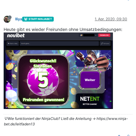
Iliya
1. Apr. 2020, 09:30
STAFF NINJABET
Heute gibt es wieder Freirunden ohne Umsatzbedingungen:
💡Wie funktioniert der NinjaClub? Ließ die Anleitung -> https://www.ninja-
bet.de/leitfaden13