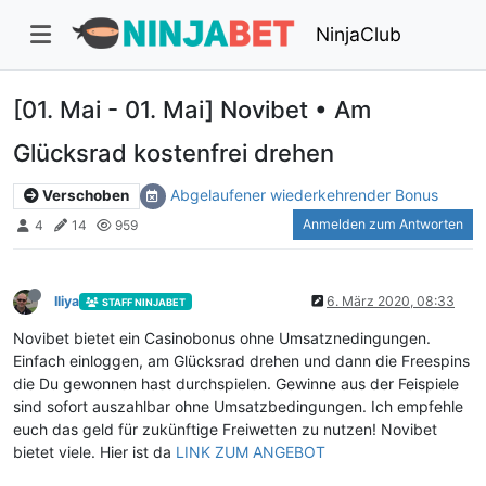
NinjaClub
[01. Mai - 01. Mai] Novibet • Am
Glücksrad kostenfrei drehen
Abgelaufener wiederkehrender Bonus
Verschoben
Anmelden zum Antworten
4
14
959
Iliya
6. März 2020, 08:33
STAFF NINJABET
Novibet bietet ein Casinobonus ohne Umsatznedingungen.
Einfach einloggen, am Glücksrad drehen und dann die Freespins
die Du gewonnen hast durchspielen. Gewinne aus der Feispiele
sind sofort auszahlbar ohne Umsatzbedingungen. Ich empfehle
euch das geld für zukünftige Freiwetten zu nutzen! Novibet
bietet viele. Hier ist da
LINK ZUM ANGEBOT