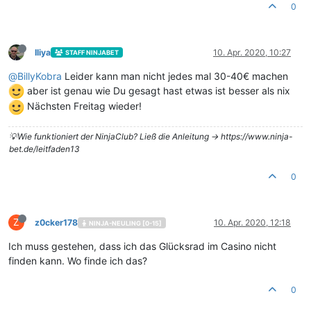
0
Iliya
10. Apr. 2020, 10:27
STAFF NINJABET
@
BillyKobra
Leider kann man nicht jedes mal 30-40€ machen
aber ist genau wie Du gesagt hast etwas ist besser als nix
Nächsten Freitag wieder!
💡Wie funktioniert der NinjaClub? Ließ die Anleitung -> https://www.ninja-
bet.de/leitfaden13
0
Z
z0cker178
10. Apr. 2020, 12:18
NINJA-NEULING [0-15]
Ich muss gestehen, dass ich das Glücksrad im Casino nicht
finden kann. Wo finde ich das?
0