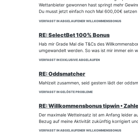
Wettanbieter gewonnen hast springt mehr Gewinn
Du musst jetzt einfach noch Mal 600,00€ setzen
VERFASST IN ABGELAUFENER WILLKOMMENSBONUS
RE: SelectBet 100% Bonus
Hab mir Grade Mal die T&Cs des Willkommensbon
umgewandelt werden. So was ist mir immer ein w
VERFASST IN EXKLUSIVE ABGELAUFEN
RE: Oddsmatcher
Mahlzeit zusammen, seid gestern lädt der oddsm
VERFASST IN GELÖSTE PROBLEME
RE: Willkommensbonus tipwin • Zahle
Der maximale Wetteinsatz ist am Anfang leider au
Bezug auf meine Aktivität zukünftig korrigiert un
VERFASST IN ABGELAUFENER WILLKOMMENSBONUS