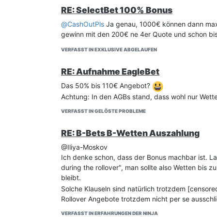
RE: SelectBet 100% Bonus
@
CashOutPls
Ja genau, 1000€ können dann maxim
gewinn mit den 200€ ne 4er Quote und schon bist
VERFASST IN EXKLUSIVE ABGELAUFEN
RE: Aufnahme EagleBet
Das 50% bis 110€ Angebot?
Achtung: In den AGBs stand, dass wohl nur Wette
VERFASST IN GELÖSTE PROBLEME
RE: B-Bets B-Wetten Auszahlung
@Iliya-Moskov
Ich denke schon, dass der Bonus machbar ist. La
during the rollover", man sollte also Wetten bis
bleibt.
Solche Klauseln sind natürlich trotzdem [censored
Rollover Angebote trotzdem nicht per se ausschl
VERFASST IN ERFAHRUNGEN DER NINJA