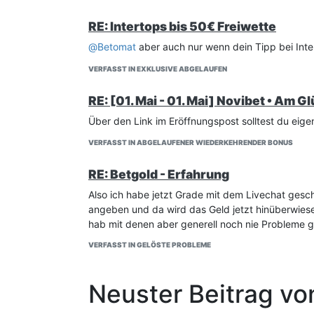
RE: Intertops bis 50€ Freiwette
@
Betomat
aber auch nur wenn dein Tipp bei Inte
VERFASST IN EXKLUSIVE ABGELAUFEN
RE: [01. Mai - 01. Mai] Novibet • Am 
Über den Link im Eröffnungspost solltest du eig
VERFASST IN ABGELAUFENER WIEDERKEHRENDER BONUS
RE: Betgold - Erfahrung
Also ich habe jetzt Grade mit dem Livechat gesc
angeben und da wird das Geld jetzt hinüberwiese
hab mit denen aber generell noch nie Probleme 
VERFASST IN GELÖSTE PROBLEME
Neuster Beitrag v