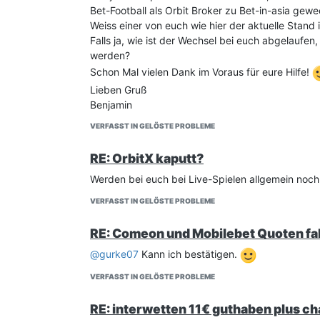
Bet-Football als Orbit Broker zu Bet-in-asia gewe
Weiss einer von euch wie hier der aktuelle Stand
Falls ja, wie ist der Wechsel bei euch abgelaufe
werden?
Schon Mal vielen Dank im Voraus für eure Hilfe!
Lieben Gruß
Benjamin
VERFASST IN GELÖSTE PROBLEME
RE: OrbitX kaputt?
Werden bei euch bei Live-Spielen allgemein noch 
VERFASST IN GELÖSTE PROBLEME
RE: Comeon und Mobilebet Quoten fa
@
gurke07
Kann ich bestätigen.
VERFASST IN GELÖSTE PROBLEME
RE: interwetten 11€ guthaben plus ch