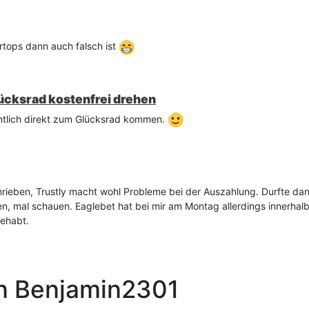
rtops dann auch falsch ist
Glücksrad kostenfrei drehen
entlich direkt zum Glücksrad kommen.
hrieben, Trustly macht wohl Probleme bei der Auszahlung. Durfte dan
n, mal schauen. Eaglebet hat bei mir am Montag allerdings innerhal
gehabt.
on Benjamin2301