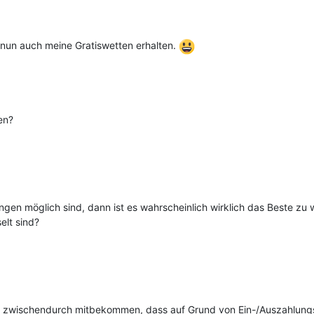
nun auch meine Gratiswetten erhalten.
en?
ngen möglich sind, dann ist es wahrscheinlich wirklich das Beste zu
lt sind?
ber zwischendurch mitbekommen, dass auf Grund von Ein-/Auszahlungs