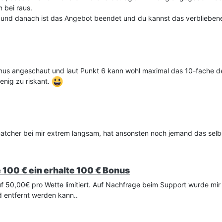
 bei raus.
 und danach ist das Angebot beendet und du kannst das verblieben
us angeschaut und laut Punkt 6 kann wohl maximal das 10-fache d
enig zu riskant.
atcher bei mir extrem langsam, hat ansonsten noch jemand das sel
 100 € ein erhalte 100 € Bonus
f 50,00€ pro Wette limitiert. Auf Nachfrage beim Support wurde mir m
d entfernt werden kann..