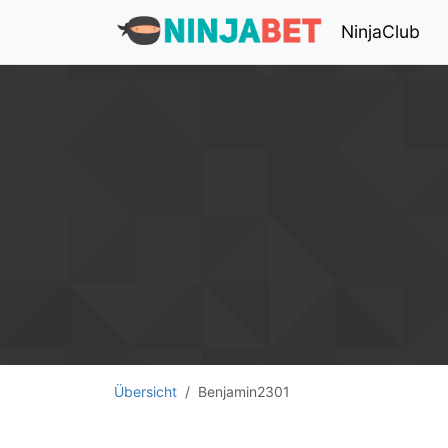
NinjaClub
Übersicht
Benjamin2301