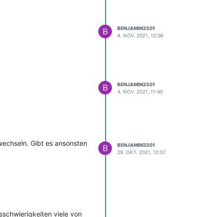
BENJAMIN2301
B
4. NOV. 2021, 12:06
BENJAMIN2301
B
4. NOV. 2021, 11:40
 wechseln. Gibt es ansonsten
BENJAMIN2301
B
29. OKT. 2021, 12:07
schwierigkeiten viele von