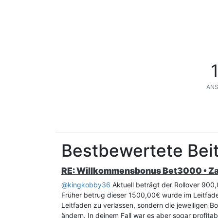
ANS
Bestbewertete Bei
RE: Willkommensbonus Bet3000 • Zah
@
kingkobby36
Aktuell beträgt der Rollover 900
Früher betrug dieser 1500,00€ wurde im Leitfaden
Leitfaden zu verlassen, sondern die jeweiligen B
ändern. In deinem Fall war es aber sogar profit