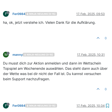
F
Fer0984
17. Feb. 2025, 09:53
NINJA-NEULING [0-15]
ha, ok, jetzt verstehe ich. Vielen Dank für die Aufklärung.
0
M
manny
17. Feb. 2025, 10:31
NINJA-NEULING [0-15]
Du musst dich zur Aktion anmelden und dann im Wettschein
Topspiel am Wochenende auswählen. Das steht dann auch über
der Wette was bei dir nicht der Fall ist. Du kannst versuchen
beim Support nachzufragen.
0
F
Fer0984
17. Feb. 2025, 10:34
NINJA-NEULING [0-15]