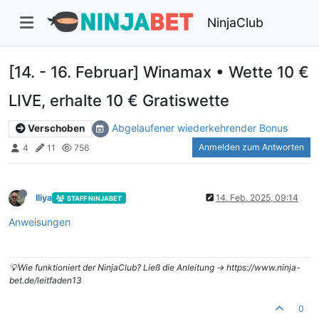
NinjaClub
[14. - 16. Februar] Winamax • Wette 10 €
LIVE, erhalte 10 € Gratiswette
Abgelaufener wiederkehrender Bonus
Verschoben
Anmelden zum Antworten
4
11
756
Iliya
14. Feb. 2025, 09:14
STAFF NINJABET
Anweisungen
💡Wie funktioniert der NinjaClub? Ließ die Anleitung -> https://www.ninja-
bet.de/leitfaden13
0