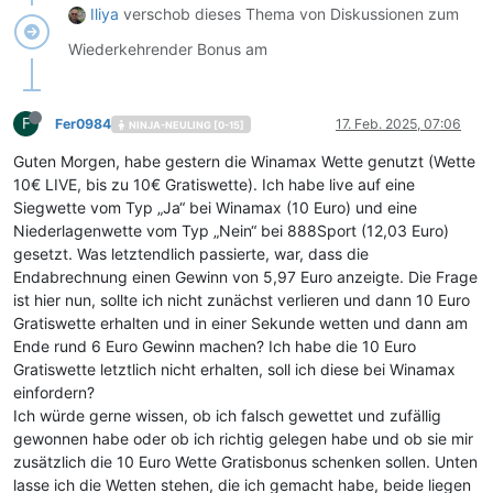
Iliya
verschob dieses Thema von Diskussionen zum
Wiederkehrender Bonus am
F
Fer0984
17. Feb. 2025, 07:06
NINJA-NEULING [0-15]
Guten Morgen, habe gestern die Winamax Wette genutzt (Wette
10€ LIVE, bis zu 10€ Gratiswette). Ich habe live auf eine
Siegwette vom Typ „Ja“ bei Winamax (10 Euro) und eine
Niederlagenwette vom Typ „Nein“ bei 888Sport (12,03 Euro)
gesetzt. Was letztendlich passierte, war, dass die
Endabrechnung einen Gewinn von 5,97 Euro anzeigte. Die Frage
ist hier nun, sollte ich nicht zunächst verlieren und dann 10 Euro
Gratiswette erhalten und in einer Sekunde wetten und dann am
Ende rund 6 Euro Gewinn machen? Ich habe die 10 Euro
Gratiswette letztlich nicht erhalten, soll ich diese bei Winamax
einfordern?
Ich würde gerne wissen, ob ich falsch gewettet und zufällig
gewonnen habe oder ob ich richtig gelegen habe und ob sie mir
zusätzlich die 10 Euro Wette Gratisbonus schenken sollen. Unten
lasse ich die Wetten stehen, die ich gemacht habe, beide liegen