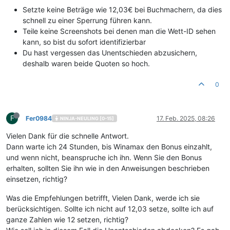
Setzte keine Beträge wie 12,03€ bei Buchmachern, da dies
schnell zu einer Sperrung führen kann.
Teile keine Screenshots bei denen man die Wett-ID sehen
kann, so bist du sofort identifizierbar
Du hast vergessen das Unentschieden abzusichern,
deshalb waren beide Quoten so hoch.
0
F
Fer0984
17. Feb. 2025, 08:26
NINJA-NEULING [0-15]
Vielen Dank für die schnelle Antwort.
Dann warte ich 24 Stunden, bis Winamax den Bonus einzahlt,
und wenn nicht, beanspruche ich ihn. Wenn Sie den Bonus
erhalten, sollten Sie ihn wie in den Anweisungen beschrieben
einsetzen, richtig?
Was die Empfehlungen betrifft, Vielen Dank, werde ich sie
berücksichtigen. Sollte ich nicht auf 12,03 setze, sollte ich auf
ganze Zahlen wie 12 setzen, richtig?