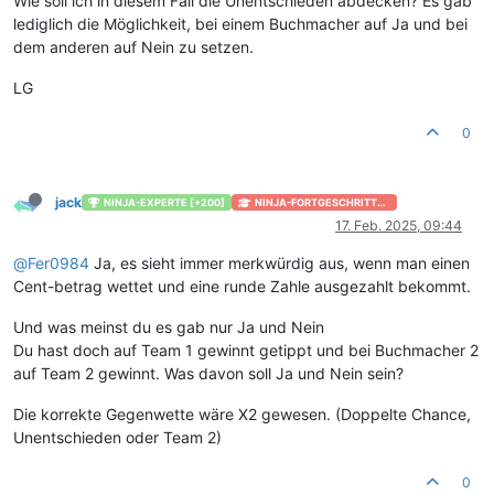
Wie soll ich in diesem Fall die Unentschieden abdecken? Es gab
lediglich die Möglichkeit, bei einem Buchmacher auf Ja und bei
dem anderen auf Nein zu setzen.
LG
0
jack
NINJA-EXPERTE [+200]
NINJA-FORTGESCHRITTEN [+50]
17. Feb. 2025, 09:44
@
Fer0984
Ja, es sieht immer merkwürdig aus, wenn man einen
Cent-betrag wettet und eine runde Zahle ausgezahlt bekommt.
Und was meinst du es gab nur Ja und Nein
Du hast doch auf Team 1 gewinnt getippt und bei Buchmacher 2
auf Team 2 gewinnt. Was davon soll Ja und Nein sein?
Die korrekte Gegenwette wäre X2 gewesen. (Doppelte Chance,
Unentschieden oder Team 2)
0