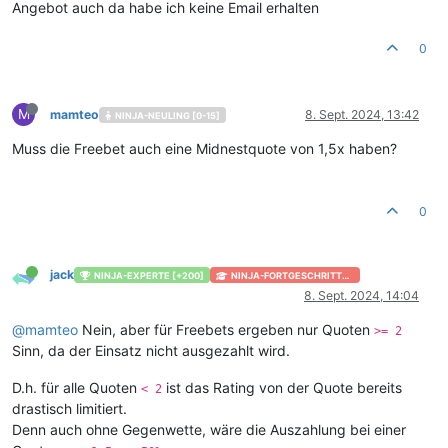
Angebot auch da habe ich keine Email erhalten
0
M
mamteo
8. Sept. 2024, 13:42
NINJA-NEULING [0-15]
Muss die Freebet auch eine Midnestquote von 1,5x haben?
0
jack
NINJA-EXPERTE [+200]
NINJA-FORTGESCHRITTEN [+50]
8. Sept. 2024, 14:04
@
mamteo
Nein, aber für Freebets ergeben nur Quoten
>= 2
Sinn, da der Einsatz nicht ausgezahlt wird.
D.h. für alle Quoten
ist das Rating von der Quote bereits
< 2
drastisch limitiert.
Denn auch ohne Gegenwette, wäre die Auszahlung bei einer