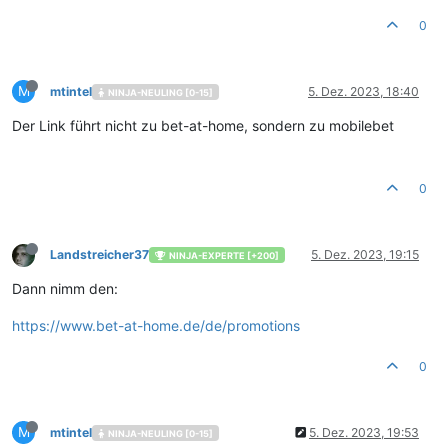
0
M
mtintel
5. Dez. 2023, 18:40
NINJA-NEULING [0-15]
Der Link führt nicht zu bet-at-home, sondern zu mobilebet
0
Landstreicher37
5. Dez. 2023, 19:15
NINJA-EXPERTE [+200]
Dann nimm den:
https://www.bet-at-home.de/de/promotions
0
M
mtintel
5. Dez. 2023, 19:53
NINJA-NEULING [0-15]