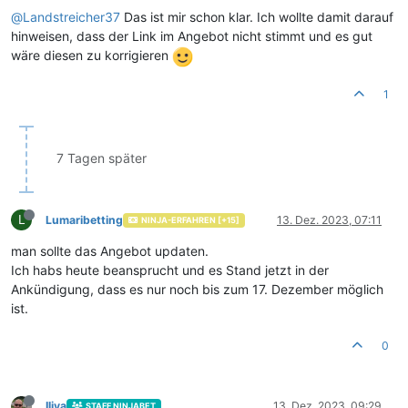
@
Landstreicher37
Das ist mir schon klar. Ich wollte damit darauf
hinweisen, dass der Link im Angebot nicht stimmt und es gut
wäre diesen zu korrigieren
1
7 Tagen später
L
Lumaribetting
13. Dez. 2023, 07:11
NINJA-ERFAHREN [+15]
man sollte das Angebot updaten.
Ich habs heute beansprucht und es Stand jetzt in der
Ankündigung, dass es nur noch bis zum 17. Dezember möglich
ist.
0
Iliya
13. Dez. 2023, 09:29
STAFF NINJABET