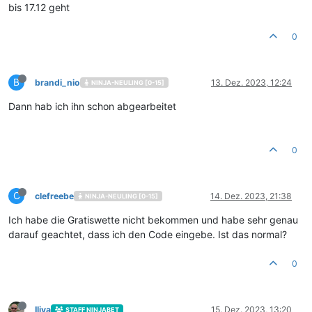
bis 17.12 geht
0
B
brandi_nio
13. Dez. 2023, 12:24
NINJA-NEULING [0-15]
Dann hab ich ihn schon abgearbeitet
0
C
clefreebe
14. Dez. 2023, 21:38
NINJA-NEULING [0-15]
Ich habe die Gratiswette nicht bekommen und habe sehr genau
darauf geachtet, dass ich den Code eingebe. Ist das normal?
0
Iliya
15. Dez. 2023, 13:20
STAFF NINJABET