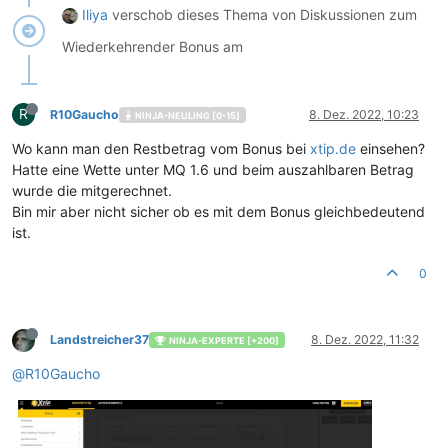
Iliya
verschob dieses Thema von Diskussionen zum
Wiederkehrender Bonus am
R
R10Gaucho
8. Dez. 2022, 10:23
NINJA-NEULING [0-15]
Wo kann man den Restbetrag vom Bonus bei
xtip.de
einsehen?
Hatte eine Wette unter MQ 1.6 und beim auszahlbaren Betrag
wurde die mitgerechnet.
Bin mir aber nicht sicher ob es mit dem Bonus gleichbedeutend
ist.
0
Landstreicher37
8. Dez. 2022, 11:32
NINJA-EXPERTE [+200]
@
R10Gaucho