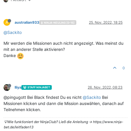
A
australian933
25. Nov. 2022, 18:25
NINJA-NEULING [0-15]
@
Sackito
Mir werden die Missionen auch nicht angezeigt. Was meinst du
mit an anderer Stelle aktivieren?
Danke
0
Iliya
26. Nov. 2022, 08:23
STAFF NINJABET
@pingugott Bei Black findest Du es nicht
@
Sackito
Bei
Missionen klicken und dann die Mission auswählen, danach auf
Teilnehmen klicken.
💡Wie funktioniert der NinjaClub? Ließ die Anleitung -> https://www.ninja-
bet.de/leitfaden13