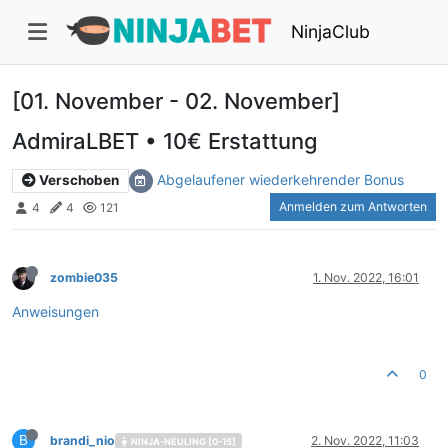
NinjaClub
[01. November - 02. November]
AdmiraLBET • 10€ Erstattung
Abgelaufener wiederkehrender Bonus
Verschoben
Anmelden zum Antworten
4
4
121
zombie035
1. Nov. 2022, 16:01
Anweisungen
0
B
brandi_nio
2. Nov. 2022, 11:03
NINJA-NEULING [0-15]