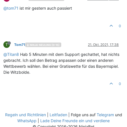
@
tom71
ist mir gestern auch passiert
0
T
Tom71
21. Okt. 2021, 17:38
NINJA-NEULING [0-15]
@
Titan8
Hab 5 Minuten mit dem Support gechattet, hat nichts
gebracht. Ich soll den Betrag anpassen oder einen anderen
Wettbewerb wählen. Bei einer Gratiswette für das Bayernspiel.
Die Witzbolde.
0
Regeln und Richtlinien
|
Leitfaden
| Folge uns auf
Telegram
und
WhatsApp
|
Lade Deine Freunde ein und verdiene
© Copyright 2016-2026 NinjaBet