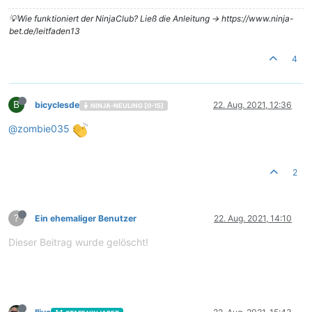
💡Wie funktioniert der NinjaClub? Ließ die Anleitung -> https://www.ninja-
bet.de/leitfaden13
4
B
bicyclesde
22. Aug. 2021, 12:36
NINJA-NEULING [0-15]
@
zombie035
2
?
Ein ehemaliger Benutzer
22. Aug. 2021, 14:10
Dieser Beitrag wurde gelöscht!