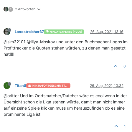
2 Antworten
?
Landstreicher37
26. Aug. 2021, 13:16
NINJA-EXPERTE [+200]
@sim32101 @Iliya-Moskov und unter den Buchmacher-Logos im
Profittracker die Quoten stehen würden, zu denen man gesetzt
hat!!!!
0
T
Titan8
26. Aug. 2021, 13:32
NINJA-FORTGESCHRITTEN [+50]
@oritter Und im Oddsmatcher/Dutcher wäre es cool wenn in der
Übersicht schon die Liga stehen würde, damit man nicht immer
auf einzelne Spiele klicken muss um herauszufinden ob es eine
prominente Liga ist
1