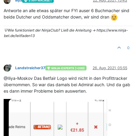
Iliya
22. Aug. 2021, 15:43
STAFF NINJABET
Antworte an alle etwas später nur FYI auser 6 Buchmacher sind
beide Dutcher und Oddsmatcher down, wir sind dran
💡Wie funktioniert der NinjaClub? Ließ die Anleitung -> https://www.ninja-
bet.de/leitfaden13
0
Landstreicher37
26. Aug. 2021, 05:55
NINJA-EXPERTE [+200]
@Iliya-Moskov Das Betfair Logo wird nicht in den Profittracker
übernommen. So war das damals bei Admiral auch. Und da gab
es dann immer Probleme beim auswerten.