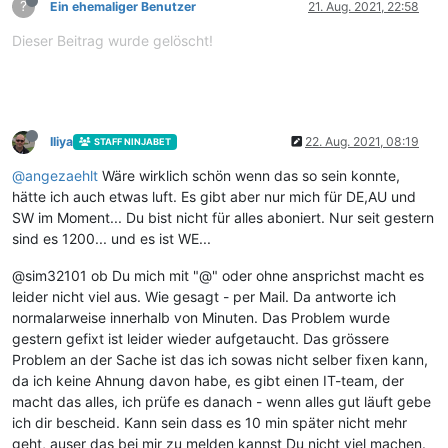
?
Ein ehemaliger Benutzer
21. Aug. 2021, 22:58
Dieser Beitrag wurde gelöscht!
Iliya
22. Aug. 2021, 08:19
STAFF NINJABET
@
angezaehlt
Wäre wirklich schön wenn das so sein konnte,
hätte ich auch etwas luft. Es gibt aber nur mich für DE,AU und
SW im Moment... Du bist nicht für alles aboniert. Nur seit gestern
sind es 1200... und es ist WE...
@sim32101 ob Du mich mit "@" oder ohne ansprichst macht es
leider nicht viel aus. Wie gesagt - per Mail. Da antworte ich
normalarweise innerhalb von Minuten. Das Problem wurde
gestern gefixt ist leider wieder aufgetaucht. Das grössere
Problem an der Sache ist das ich sowas nicht selber fixen kann,
da ich keine Ahnung davon habe, es gibt einen IT-team, der
macht das alles, ich prüfe es danach - wenn alles gut läuft gebe
ich dir bescheid. Kann sein dass es 10 min später nicht mehr
geht, auser das bei mir zu melden kannst Du nicht viel machen.