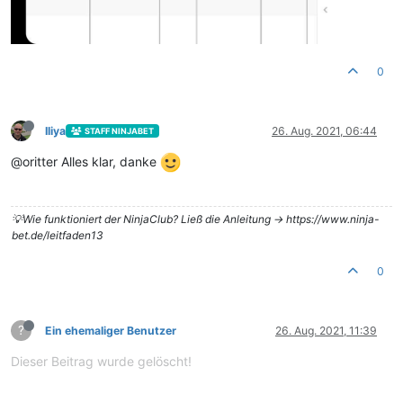
0
Iliya
26. Aug. 2021, 06:44
STAFF NINJABET
@oritter Alles klar, danke
💡Wie funktioniert der NinjaClub? Ließ die Anleitung -> https://www.ninja-
bet.de/leitfaden13
0
?
Ein ehemaliger Benutzer
26. Aug. 2021, 11:39
Dieser Beitrag wurde gelöscht!