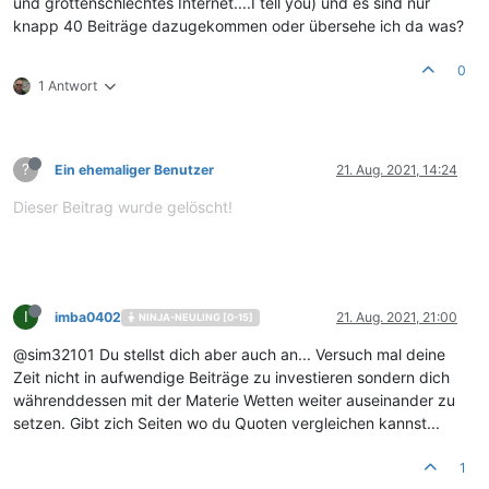
und grottenschlechtes Internet....I tell you) und es sind nur
knapp 40 Beiträge dazugekommen oder übersehe ich da was?
0
1 Antwort
?
Ein ehemaliger Benutzer
21. Aug. 2021, 14:24
Dieser Beitrag wurde gelöscht!
I
imba0402
21. Aug. 2021, 21:00
NINJA-NEULING [0-15]
@sim32101 Du stellst dich aber auch an... Versuch mal deine
Zeit nicht in aufwendige Beiträge zu investieren sondern dich
währenddessen mit der Materie Wetten weiter auseinander zu
setzen. Gibt zich Seiten wo du Quoten vergleichen kannst...
1