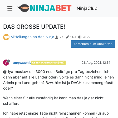
NinjaClub
DAS GROSSE UPDATE!
Mitteilungen an den Ninja
27
149
28.7k
Anmelden zum Antworten
A
angezaehlt
21. Aug. 2021, 12:14
NINJA-ERFAHREN [+15]
@iliya-moskov die 3000 neue Beiträge pro Tag beziehen sich
dann aber auf alle Länder oder? Sollte es dann nicht mind. einen
Admin pro Land geben? Bzw. hier ist ja DACH zusammengefastt
oder?
Wenn einer für alle zuständig ist kann man das ja gar nicht
schaffen.
Ich habe jetzt einige Tage nicht reinschaunen können (Urlaub