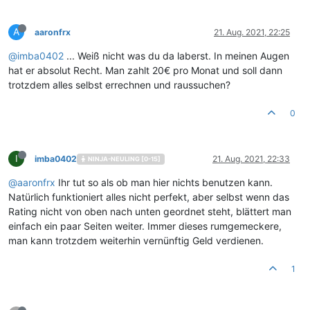
A
aaronfrx
21. Aug. 2021, 22:25
@
imba0402
... Weiß nicht was du da laberst. In meinen Augen
hat er absolut Recht. Man zahlt 20€ pro Monat und soll dann
trotzdem alles selbst errechnen und raussuchen?
0
I
imba0402
21. Aug. 2021, 22:33
NINJA-NEULING [0-15]
@
aaronfrx
Ihr tut so als ob man hier nichts benutzen kann.
Natürlich funktioniert alles nicht perfekt, aber selbst wenn das
Rating nicht von oben nach unten geordnet steht, blättert man
einfach ein paar Seiten weiter. Immer dieses rumgemeckere,
man kann trotzdem weiterhin vernünftig Geld verdienen.
1