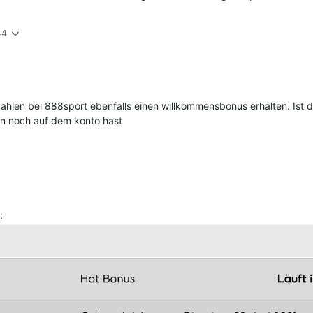
44
len bei 888sport ebenfalls einen willkommensbonus erhalten. Ist das
nun noch auf dem konto hast
: