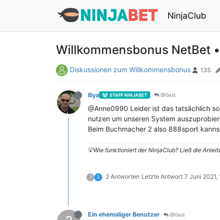
NinjaClub
Willkommensbonus NetBet • 
Diskussionen zum Willkommensbonus
135
Iliya
@Gast
STAFF NINJABET
@Anne0990 Leider ist das tatsächlich so
nutzen um unseren System auszuprobieren.
Beim Buchmacher 2 also 888sport kanns
💡Wie funktioniert der NinjaClub? Ließ die Anlei
2 Antworten
Letzte Antwort
7. Juni 2021,
?
S
Ein ehemaliger Benutzer
@Gast