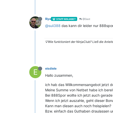
Iliya
@Gast
STAFF NINJABET
@
suii388
das kann dir leider nur 888spor
💡Wie funktioniert der NinjaClub? Ließ die Anlei
eisdiele
E
Hallo zusammen,
ich hab das Willkommensangebot jetzt d
Meine Summe von Netbet habe ich bereit
Bei 888Spor wollte ich jetzt auch gerad
Wenn ich jetzt auszahle, geht dieser Bonu
Kann man diesen auch noch freispielen?
Bzw. einfach das Guthaben draulassen u