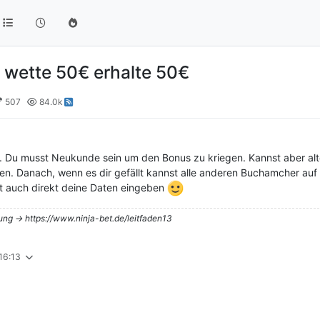
wette 50€ erhalte 50€
507
84.0k
. Du musst Neukunde sein um den Bonus zu kriegen. Kannst aber alte
 Danach, wenn es dir gefällt kannst alle anderen Buchamcher auf dei
t auch direkt deine Daten eingeben
tung -> https://www.ninja-bet.de/leitfaden13
 16:13