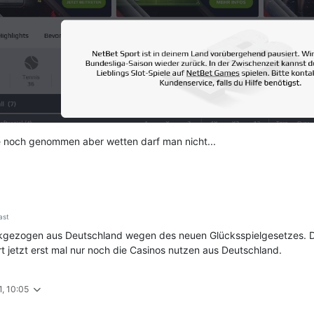
 noch genommen aber wetten darf man nicht...
st
kgezogen aus Deutschland wegen des neuen Glücksspielgesetzes. De
t jetzt erst mal nur noch die Casinos nutzen aus Deutschland.
1, 10:05