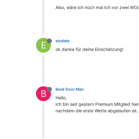
Also, wäre ich noch mal Ich vor zwei WO
eisdiele
E
ok danke für deine Einschätzung!
Back Door Man
B
Hallo,
ich bin seit gestern Premium Mitglied h
nachdem die erste Wette abgelaufen ist. 