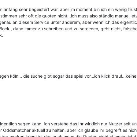
m anfang sehr begeistert war, aber im moment bin ich ein wenig frust
stimmen sehr oft die quoten nicht...ich muss also ständig manuell e
ja genau an diesem Service unter anderem, aber wenn ich das eigentli
Bock , dann immer zu schreiben und zu screenen, geht nicht, falsche q
k.
gen köln... die suche gibt sogar das spiel vor...ich klick drauf...kein
igentlich sagen kann. Ich verstehe das Ihr wirklich nur Nutzer seit und
Oddsmatcher aktuell zu halten, aber ich glaube ihr begreift es nich
r aber merken könnt ist das auch wenn die Quoten nicht stimmen ist 