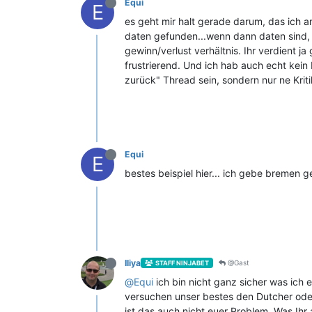
Equi
E
es geht mir halt gerade darum, das ich a
daten gefunden...wenn dann daten sind, 
gewinn/verlust verhältnis. Ihr verdient 
frustrierend. Und ich hab auch echt kein 
zurück" Thread sein, sondern nur ne Kriti
Equi
E
bestes beispiel hier... ich gebe bremen ge
Iliya
@Gast
STAFF NINJABET
@
Equi
ich bin nicht ganz sicher was ich e
versuchen unser bestes den Dutcher oder 
ist das auch nicht euer Problem. Was Ih