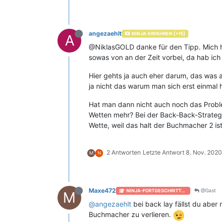
angezaehlt
NINJA-ERFAHREN [+15]
A
@NiklasGOLD danke für den Tipp. Mich h
sowas von an der Zeit vorbei, da hab ich
Hier gehts ja auch eher darum, das was a
ja nicht das warum man sich erst einmal 
Hat man dann nicht auch noch das Prob
Wetten mehr? Bei der Back-Back-Strate
Wette, weil das halt der Buchmacher 2 ist
2 Antworten
Letzte Antwort
8. Nov. 2020
M
N
Maxe472
@Gast
NINJA-FORTGESCHRITTEN [+50]
M
@
angezaehlt
bei back lay fällst du abe
Buchmacher zu verlieren.