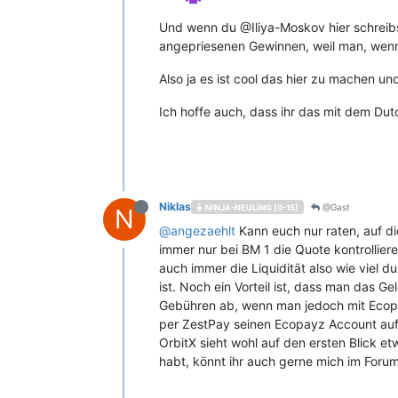
Und wenn du @Iliya-Moskov hier schreibs
angepriesenen Gewinnen, weil man, wenn 
Also ja es ist cool das hier zu machen 
Ich hoffe auch, dass ihr das mit dem Du
Niklas
@Gast
NINJA-NEULING [0-15]
N
@
angezaehlt
Kann euch nur raten, auf di
immer nur bei BM 1 die Quote kontrollie
auch immer die Liquidität also wie viel 
ist. Noch ein Vorteil ist, dass man das 
Gebühren ab, wenn man jedoch mit Ecopa
per ZestPay seinen Ecopayz Account aufla
OrbitX sieht wohl auf den ersten Blick et
habt, könnt ihr auch gerne mich im Foru