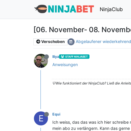
NinjaClub
[06. November- 08. November
Abgelaufener wiederkehrend
Verschoben
Iliya
STAFF NINJABET
Anweisungen
💡Wie funktioniert der NinjaClub? Ließ die Anlei
Equi
E
Ich weiss, das das was ich hier schreibe
mein abo zu verlängern. Kann das gerne h