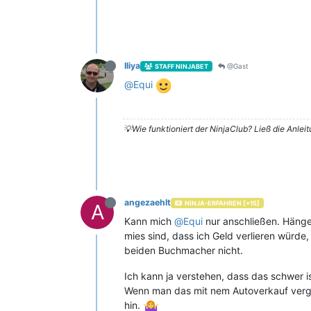
Iliya
@Gast
STAFF NINJABET
@
Equi
💡Wie funktioniert der NinjaClub? Ließ die Anlei
angezaehlt
NINJA-ERFAHREN [+15]
A
Kann mich
@
Equi
nur anschließen. Hänge
mies sind, dass ich Geld verlieren wür
beiden Buchmacher nicht.
Ich kann ja verstehen, dass das schwer 
Wenn man das mit nem Autoverkauf vergle
hin.