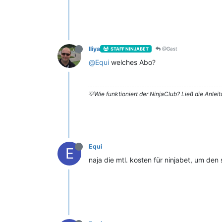
Iliya
@Gast
STAFF NINJABET
@
Equi
welches Abo?
💡Wie funktioniert der NinjaClub? Ließ die Anlei
Equi
E
naja die mtl. kosten für ninjabet, um de