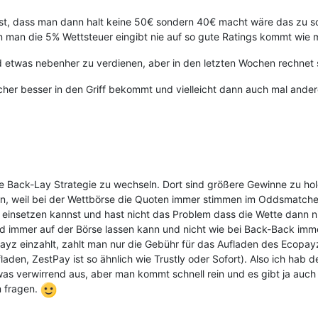
t, dass man dann halt keine 50€ sondern 40€ macht wäre das zu sch
man die 5% Wettsteuer eingibt nie auf so gute Ratings kommt wie m
und etwas nebenher zu verdienen, aber in den letzten Wochen rechnet
tcher besser in den Griff bekommt und vielleicht dann auch mal and
e Back-Lay Strategie zu wechseln. Dort sind größere Gewinne zu hol
ren, weil bei der Wettbörse die Quoten immer stimmen im Oddsmatche
du einsetzen kannst und hast nicht das Problem dass die Wette dann 
Geld immer auf der Börse lassen kann und nicht wie bei Back-Back im
yz einzahlt, zahlt man nur die Gebühr für das Aufladen des Ecopay
den, ZestPay ist so ähnlich wie Trustly oder Sofort). Also ich hab
was verwirrend aus, aber man kommt schnell rein und es gibt ja auch e
m fragen.