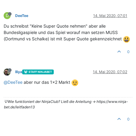
D
DeeTee
14. Mai 2020, 07:01
Du schreibst "Keine Super Quote nehmen" aber alle
Bundesligaspiele und das Spiel worauf man setzen MUSS
(Dortmund vs Schalke) ist mit Super Quote gekennzeichnet
0
Iliya
14. Mai 2020, 07:02
STAFF NINJABET
@
DeeTee
aber nur das 1x2 Markt
💡Wie funktioniert der NinjaClub? Ließ die Anleitung -> https://www.ninja-
bet.de/leitfaden13
0