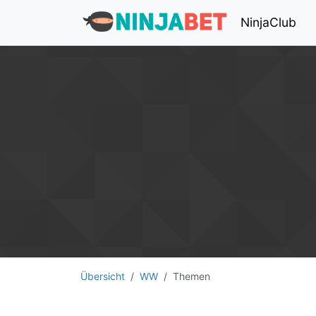
NinjaClub
Übersicht
WW
Themen