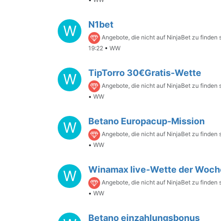
N1bet
W
Angebote, die nicht auf NinjaBet zu finden 
19:22
•
WW
TipTorro 30€Gratis-Wette
W
Angebote, die nicht auf NinjaBet zu finden 
•
WW
Betano Europacup-Mission
W
Angebote, die nicht auf NinjaBet zu finden 
•
WW
Winamax live-Wette der Woch
W
Angebote, die nicht auf NinjaBet zu finden 
•
WW
Betano einzahlungsbonus