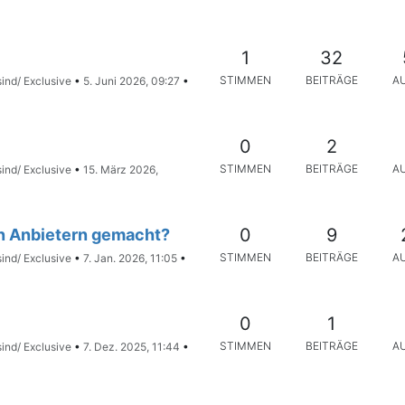
1
32
STIMMEN
BEITRÄGE
A
sind/ Exclusive
•
5. Juni 2026, 09:27
•
0
2
STIMMEN
BEITRÄGE
A
sind/ Exclusive
•
15. März 2026,
0
9
en Anbietern gemacht?
STIMMEN
BEITRÄGE
A
sind/ Exclusive
•
7. Jan. 2026, 11:05
•
0
1
STIMMEN
BEITRÄGE
A
sind/ Exclusive
•
7. Dez. 2025, 11:44
•