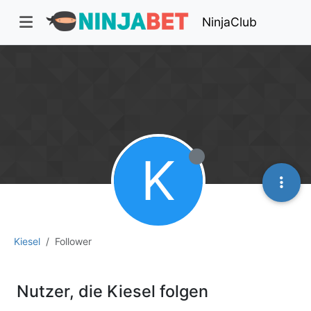
NinjaClub
K
Kiesel
Follower
Nutzer, die Kiesel folgen