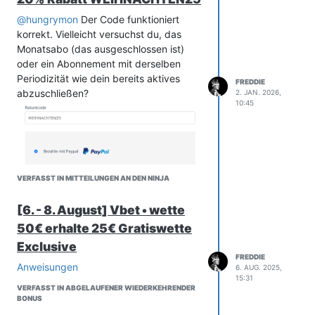
@
hungrymon
Der Code funktioniert
korrekt. Vielleicht versuchst du, das
Monatsabo (das ausgeschlossen ist)
oder ein Abonnement mit derselben
Periodizität wie dein bereits aktives
FREDDIE
abzuschließen?
2. JAN. 2026,
10:45
VERFASST IN MITTEILUNGEN AN DEN NINJA
[6. - 8. August] Vbet • wette
50€ erhalte 25€ Gratiswette
Exclusive
FREDDIE
Anweisungen
6. AUG. 2025,
15:31
VERFASST IN ABGELAUFENER WIEDERKEHRENDER
BONUS