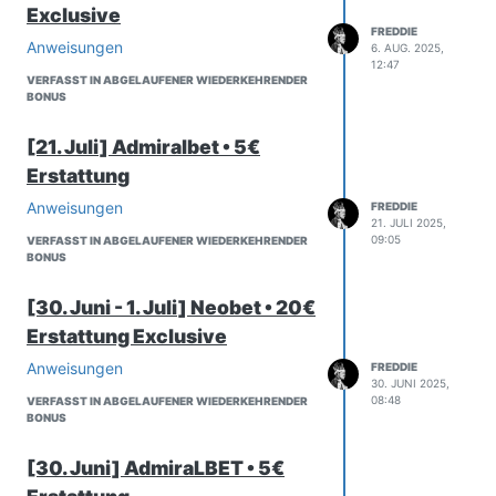
Exclusive
diesem Grund können wir die Kritik an
FREDDIE
diesem Punkt nicht ganz
Anweisungen
6. AUG. 2025,
nachvollziehen.
12:47
VERFASST IN ABGELAUFENER WIEDERKEHRENDER
BONUS
[21. Juli] Admiralbet • 5€
Erstattung
Anweisungen
FREDDIE
21. JULI 2025,
09:05
VERFASST IN ABGELAUFENER WIEDERKEHRENDER
BONUS
[30. Juni - 1. Juli] Neobet • 20€
Erstattung Exclusive
Anweisungen
FREDDIE
30. JUNI 2025,
08:48
VERFASST IN ABGELAUFENER WIEDERKEHRENDER
BONUS
[30. Juni] AdmiraLBET • 5€