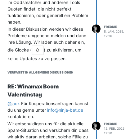
im Oddsmatcher und anderen Tools
Quoten findet, die nicht perfekt
funktionieren, oder generell ein Problem
haben.
FREDDIE
In dieser Diskussion werden wir diese
8. JAN. 2025,
Probleme umgehend melden und dann
12:26
ihre Lösung. Wir laden euch daher ein,
die Glocke (
) zu aktivieren, um
keine Updates zu verpassen.
VERFASST IN ALLGEMEINE DISKUSSIONEN
► Stoßt du auf ein Problem, das in
dieser Diskussion nicht gemeldet
RE: Winamax Boom
wurde?
Sende in diesem Fall einfach
Valentinstag
eine E-Mail an
info@ninja-bet.de
und wir
werden es umgehend prüfen. Eröffne
@
jack
Für Kooperationsanfragen kannst
daher aus Gründen der Ordnung keine
du uns gerne unter
info@ninja-bet.de
neue Diskussionen darüber.
kontaktieren.
► Musst du dringend Quoten
Wir entschuldigen uns für die aktuelle
FREDDIE
verwenden, die nicht vorhanden sind?
12. FEB. 2025,
Spam-Situation und versichern dir, dass
17:50
Im Allgemeinen wird in diesen Fällen
wir aktiv daran arbeiten, solche Fälle zu