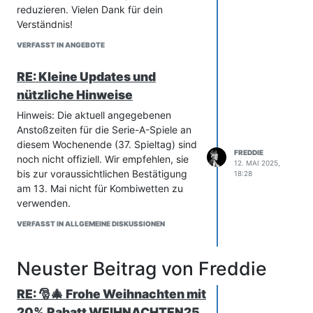
eines der Buchmacher mit den
reduzieren. Vielen Dank für dein
schlechtesten Quoten ausgewählt, z. B.
Verständnis!
Tipico, sodass die Bewertungen
VERFASST IN ANGEBOTE
(wahrscheinlich) niedriger sind als die
des Buchmachers, für das die Quoten
RE: Kleine Updates und
benötigt werden. An diesem Punkt
werden die Back-Quoten im Rechner
nützliche Hinweise
manuell angepasst.
Hinweis: Die aktuell angegebenen
Anstoßzeiten für die Serie-A-Spiele an
diesem Wochenende (37. Spieltag) sind
FREDDIE
noch nicht offiziell. Wir empfehlen, sie
12. MAI 2025,
bis zur voraussichtlichen Bestätigung
18:28
am 13. Mai nicht für Kombiwetten zu
verwenden.
VERFASST IN ALLGEMEINE DISKUSSIONEN
Neuster Beitrag von Freddie
RE: 🎅🎄 Frohe Weihnachten mit
20% Rabatt WEIHNACHTEN25