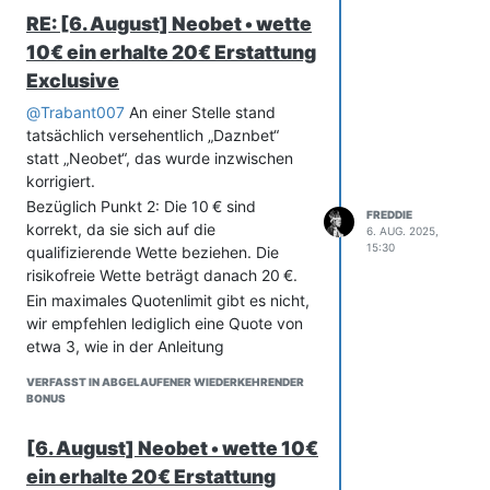
RE: [6. August] Neobet • wette
10€ ein erhalte 20€ Erstattung
Exclusive
@
Trabant007
An einer Stelle stand
tatsächlich versehentlich „Daznbet“
statt „Neobet“, das wurde inzwischen
korrigiert.
Bezüglich Punkt 2: Die 10 € sind
FREDDIE
korrekt, da sie sich auf die
6. AUG. 2025,
15:30
qualifizierende Wette beziehen. Die
risikofreie Wette beträgt danach 20 €.
Ein maximales Quotenlimit gibt es nicht,
wir empfehlen lediglich eine Quote von
etwa 3, wie in der Anleitung
beschrieben.
VERFASST IN ABGELAUFENER WIEDERKEHRENDER
Es stimmt, dass ähnliche Anleitungen
BONUS
dupliziert und an neue Angebote
angepasst werden. Das hat praktische
[6. August] Neobet • wette 10€
Gründe, da es nicht effizient wäre,
ein erhalte 20€ Erstattung
jeden Tag alles neu zu formulieren. Aus