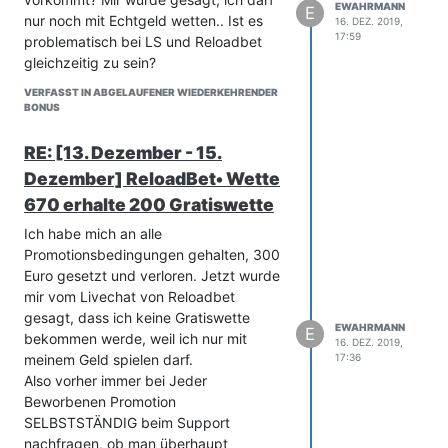
EWAHRMANN
E
nur noch mit Echtgeld wetten.. Ist es
LG
16. DEZ. 2019,
17:59
problematisch bei LS und Reloadbet
gleichzeitig zu sein?
VERFASST IN ABGELAUFENER WIEDERKEHRENDER
BONUS
RE: [13. Dezember - 15.
Dezember] ReloadBet• Wette
670 erhalte 200 Gratiswette
Ich habe mich an alle
Promotionsbedingungen gehalten, 300
Euro gesetzt und verloren. Jetzt wurde
mir vom Livechat von Reloadbet
gesagt, dass ich keine Gratiswette
EWAHRMANN
E
bekommen werde, weil ich nur mit
16. DEZ. 2019,
meinem Geld spielen darf.
17:36
Also vorher immer bei Jeder
Beworbenen Promotion
SELBSTSTÄNDIG beim Support
nachfragen, ob man überhaupt