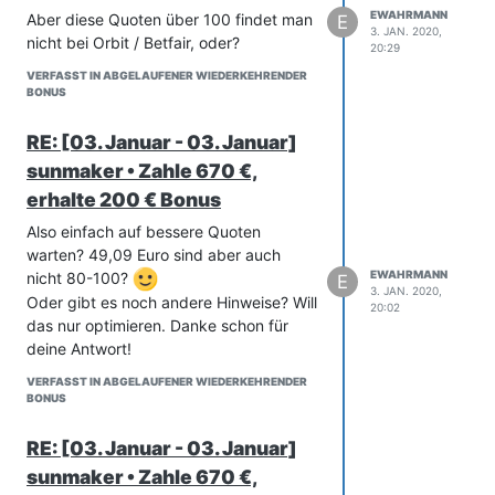
EWAHRMANN
Aber diese Quoten über 100 findet man
E
3. JAN. 2020,
nicht bei Orbit / Betfair, oder?
20:29
VERFASST IN ABGELAUFENER WIEDERKEHRENDER
BONUS
RE: [03. Januar - 03. Januar]
sunmaker • Zahle 670 €,
erhalte 200 € Bonus
Also einfach auf bessere Quoten
warten? 49,09 Euro sind aber auch
EWAHRMANN
nicht 80-100?
E
3. JAN. 2020,
Oder gibt es noch andere Hinweise? Will
20:02
das nur optimieren. Danke schon für
deine Antwort!
VERFASST IN ABGELAUFENER WIEDERKEHRENDER
BONUS
RE: [03. Januar - 03. Januar]
sunmaker • Zahle 670 €,