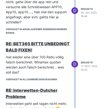
nicht. gehe über die app rein und
versuche alle Schreibweisen APP10,
DEGUSTO
D
App10, app10...., hab mal den support
28. JULI 2025,
18:49
angefragt, aber evtl. gehts hier ja
schneller?
VERFASST IN ABGELAUFENER WIEDERKEHRENDER
BONUS
RE: BET365 BITTE UNBEDINGT
BALD FIXEN!
mal wieder eine über 100 Ratio völlig
falsch berechnet. Winamax quoten
DEGUSTO
D
17. NOV. 2024,
werden auch falsch berechnet... was
20:33
soll das?
VERFASST IN ALLGEMEINE DISKUSSIONEN
RE: Interwetten-Dutcher
Probleme
interwetten geht seit tagen nicht mehr,