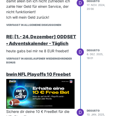
damit allein bin ich nicht zufrieden ich
DEGUSTO
D
17. NOV. 2024,
zahle hier Geld für einen Service, der
20:56
nicht funktioniert!
Ich will mein Geld zurück!
VERFASST IN ALLGEMEINE DISKUSSIONEN
RE: [1.- 24. Dezember] ODDSET
• Adventskalender - Täglich
heute gabs bei mir ne 8 EUR freebet!
DEGUSTO
D
6. DEZ. 2025,
18:01
VERFASST IN ABGELAUFENER WIEDERKEHRENDER
BONUS
bwin NFL Playoffs 10 Freebet
DEGUSTO
Sichere dir deine 10 € FreeBet für die
D
10. JAN. 2025,