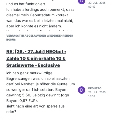
D
30. JULI 2025,
und es hat funktioniert.
09:43
Ich habe allerdings auch bemerkt, dass
diesmal mein Geburtsdatum korrekt
war, das war es beim letzten mal nicht,
aber ich konnte es nicht ändern.
Kann mir gut vorstellen, dass sie bei der
VERFASST IN ABGELAUFENER WIEDERKEHRENDER
datenanzeige was mit meinen Daten
BONUS
gewürfelt haben und dann beim
bestätigen, das falsche Geburtsdatum
RE: [26. - 27. Juli] NEObet •
mit dem hinterlegten nicht
Zahle 10 € ein erhalte 10 €
übereingestimmt hat, woraufhin es eine
have fun
Fehler gab....nur sone vermutung.
Gratiswette - Exclusive
ich hab ganz merkwürdige
Begrenzungen was ich so einsetzten
darf bei Neobet. je höher die Quote, um
DEGUSTO
so weniger darf ich setzten. Bayern
D
28. JULI 2025,
gewinnt; 5,50, Leipzig gewinnt (ggn
18:52
Bayern 0,97 EUR).
sieht nach eine art von sperre aus,
oder?