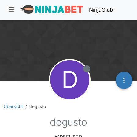
NinjaClub
D
Übersicht
degusto
degusto
@DEGUSTO