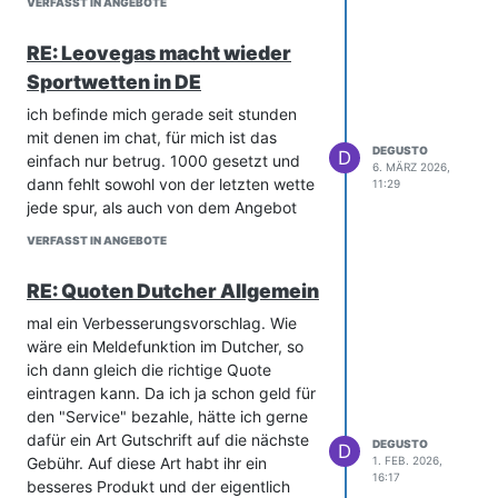
qualifizierenden Wetten
VERFASST IN ANGEBOTE
gratiswette sofort bekommt, wenn man
gutgeschrieben.
gesetzt hat.
FreeBets können auf beliebige
RE: Leovegas macht wieder
Mindestquote jeweils 2,0....
Sportarten und Märkte gesetzt werden.
Sportwetten in DE
Aber kennt den anbieter jemand?
FreeBets verfallen 3 Tage nach
ich befinde mich gerade seit stunden
Gutschrift, wenn sie nicht genutzt
mit denen im chat, für mich ist das
werden.
DEGUSTO
D
einfach nur betrug. 1000 gesetzt und
5. Allgemeine Bedingungen
6. MÄRZ 2026,
dann fehlt sowohl von der letzten wette
11:29
Spieler können nur eine FreeBet pro
jede spur, als auch von dem Angebot
Woche (Freitag bis Montag) im
Promotionszeitraum erhalten.
VERFASST IN ANGEBOTE
Diese Promotion kann nicht mit anderen
Angeboten kombiniert werden.
RE: Quoten Dutcher Allgemein
Sollten wir den Verdacht auf Betrug
mal ein Verbesserungsvorschlag. Wie
oder Missbrauch der Promotion haben,
wäre ein Meldefunktion im Dutcher, so
behalten wir uns das Recht vor, Spieler
ich dann gleich die richtige Quote
von der Teilnahme auszuschließen oder
eintragen kann. Da ich ja schon geld für
die Promotion zu beenden.
den "Service" bezahle, hätte ich gerne
Wir behalten uns das Recht vor, die
dafür ein Art Gutschrift auf die nächste
Promotion jederzeit zu ändern,
DEGUSTO
D
Gebühr. Auf diese Art habt ihr ein
1. FEB. 2026,
auszusetzen oder zu beenden.
16:17
besseres Produkt und der eigentlich
Es gelten die allgemeinen