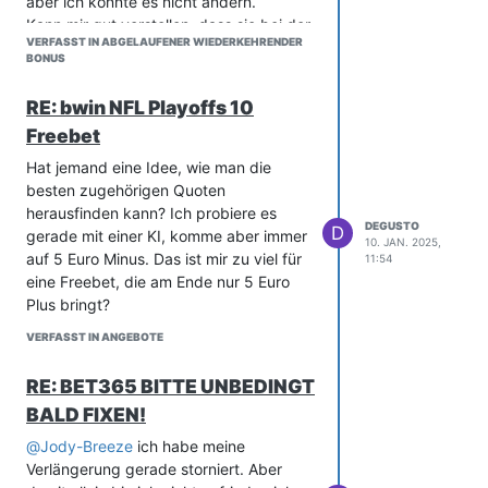
aber ich konnte es nicht ändern.
Kann mir gut vorstellen, dass sie bei der
VERFASST IN ABGELAUFENER WIEDERKEHRENDER
datenanzeige was mit meinen Daten
BONUS
gewürfelt haben und dann beim
bestätigen, das falsche Geburtsdatum
RE: bwin NFL Playoffs 10
mit dem hinterlegten nicht
Freebet
übereingestimmt hat, woraufhin es eine
Fehler gab....nur sone vermutung.
Hat jemand eine Idee, wie man die
besten zugehörigen Quoten
herausfinden kann? Ich probiere es
DEGUSTO
D
gerade mit einer KI, komme aber immer
10. JAN. 2025,
auf 5 Euro Minus. Das ist mir zu viel für
11:54
eine Freebet, die am Ende nur 5 Euro
Plus bringt?
VERFASST IN ANGEBOTE
RE: BET365 BITTE UNBEDINGT
BALD FIXEN!
@
Jody-Breeze
ich habe meine
Verlängerung gerade storniert. Aber