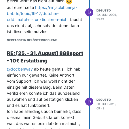
gelöst wirkt das nicht auf mich
auf eurer seite
https://ninjaclub.ninja-
DEGUSTO
D
bet.de/topic/6917/dutcher-
22. JUNI 2026,
oddsmatcher-funktionieren-nicht
taucht
13:43
das nicht auf, sehr schade. denn dann
ist diese seite nutzlos
VERFASST IN GELÖSTE PROBLEME
RE: [25. - 31. August] 888sport
• 10€ Erstattung
@
docbenway
ab heute geht's : ich hab
einfach nur gewartet. Keine Antwort
vom Support, ich war wohl nicht der
einzige mit diesem Bug. Beim Daten
verifizieren konnte ich das Bundesland
auswählen und auf bestätigen klicken
DEGUSTO
D
30. JULI 2025,
und es hat funktioniert.
09:43
Ich habe allerdings auch bemerkt, dass
diesmal mein Geburtsdatum korrekt
war, das war es beim letzten mal nicht,