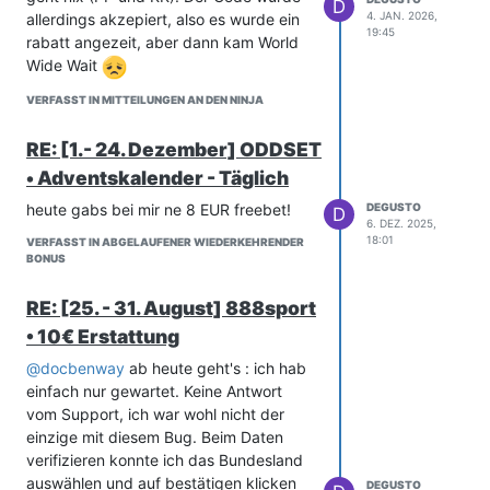
D
4. JAN. 2026,
allerdings akzepiert, also es wurde ein
19:45
rabatt angezeit, aber dann kam World
Wide Wait
VERFASST IN MITTEILUNGEN AN DEN NINJA
RE: [1.- 24. Dezember] ODDSET
• Adventskalender - Täglich
heute gabs bei mir ne 8 EUR freebet!
DEGUSTO
D
6. DEZ. 2025,
18:01
VERFASST IN ABGELAUFENER WIEDERKEHRENDER
BONUS
RE: [25. - 31. August] 888sport
• 10€ Erstattung
@
docbenway
ab heute geht's : ich hab
einfach nur gewartet. Keine Antwort
vom Support, ich war wohl nicht der
einzige mit diesem Bug. Beim Daten
verifizieren konnte ich das Bundesland
auswählen und auf bestätigen klicken
DEGUSTO