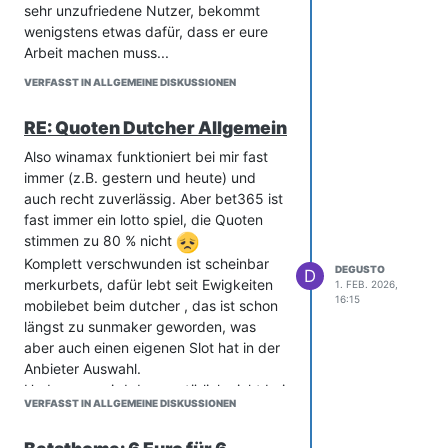
sehr unzufriedene Nutzer, bekommt
Geschäftsbedingungen von bwin.
wenigstens etwas dafür, dass er eure
Arbeit machen muss...
VERFASST IN ALLGEMEINE DISKUSSIONEN
RE: Quoten Dutcher Allgemein
Also winamax funktioniert bei mir fast
immer (z.B. gestern und heute) und
auch recht zuverlässig. Aber bet365 ist
fast immer ein lotto spiel, die Quoten
stimmen zu 80 % nicht
Komplett verschwunden ist scheinbar
DEGUSTO
D
merkurbets, dafür lebt seit Ewigkeiten
1. FEB. 2026,
16:15
mobilebet beim dutcher , das ist schon
längst zu sunmaker geworden, was
aber auch einen eigenen Slot hat in der
Anbieter Auswahl.
Und sowas wird dann natürlich nicht bei
VERFASST IN ALLGEMEINE DISKUSSIONEN
euch im für nutzer Rückmeldungen
gesperrten kanal gemeldet!!!