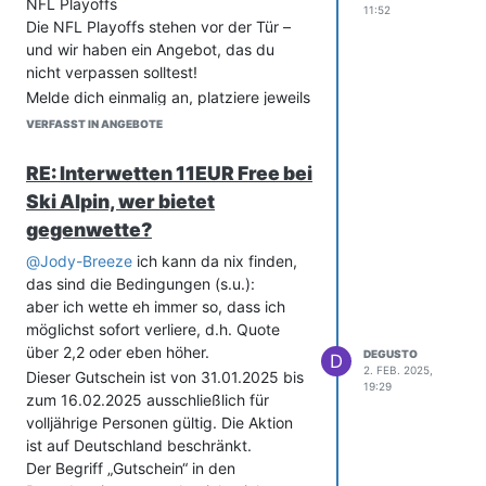
NFL Playoffs
11:52
Die NFL Playoffs stehen vor der Tür –
und wir haben ein Angebot, das du
nicht verpassen solltest!
Melde dich einmalig an, platziere jeweils
zwischen Freitag und Montag Wetten
VERFASST IN ANGEBOTE
von mindestens 25 € auf die NFL
(Mindestquote 2.00) und erhalte eine 10
RE: Interwetten 11EUR Free bei
€ FreeBet für deine nächsten Tipps –
Ski Alpin, wer bietet
gültig auf jede Sportart!
gegenwette?
Du hast dich angemeldet
@
Jody-Breeze
ich kann da nix finden,
So funktioniert’s:
das sind die Bedingungen (s.u.):
Melde dich für die Aktion einmalig an
aber ich wette eh immer so, dass ich
Setze zwischen Freitag und Montag 25
möglichst sofort verliere, d.h. Quote
€ (Mindestquote: 2.00) auf die NFL
über 2,2 oder eben höher.
Verfügbar drei Wochen bis zum 27.
DEGUSTO
D
2. FEB. 2025,
Januar!
Dieser Gutschein ist von 31.01.2025 bis
19:29
Teilnahmebedingungen
zum 16.02.2025 ausschließlich für
Spezifische Teilnahmebedingungen
volljährige Personen gültig. Die Aktion
ist auf Deutschland beschränkt.
Der Anbieter dieser Promotion ist bwin
Der Begriff „Gutschein“ in den
(Deutschland) Ltd, Entain, Unit 6, 120,