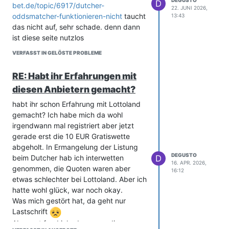
DEGUSTO
anmelden.
D
bet.de/topic/6917/dutcher-
22. JUNI 2026,
www.interwetten.de
abrufbaren
Um eine 10 € FreeBet zu erhalten,
oddsmatcher-funktionieren-nicht
taucht
13:43
Allgemeinen Geschäftsbedingungen
müssen die Spieler zwischen Freitag
das nicht auf, sehr schade. denn dann
und unsere abrufbare
und Montag im Promotionszeitraum
ist diese seite nutzlos
Datenschutzrichtlinie.18+, Glücksspiel
qualifizierende Wetten platzieren.
birgt Suchtrisiken. Hilfe unter
VERFASST IN GELÖSTE PROBLEME
Eine qualifizierende Wette:
www.bzga.de
.
Muss insgesamt mindestens 25 €
RE: Habt ihr Erfahrungen mit
Einsatz betragen (dies kann durch
diesen Anbietern gemacht?
mehrere Wetten erreicht werden);
Muss eine Mindestquote von 2.00
habt ihr schon Erfahrung mit Lottoland
haben;
gemacht? Ich habe mich da wohl
Muss auf NFL-Märkte platziert werden;
irgendwann mal registriert aber jetzt
Darf nicht mit Cash Out oder als
gerade erst die 10 EUR Gratiswette
stornierte Wette ausgewertet werden;
abgeholt. In Ermangelung der Listung
Darf nicht mit einer FreeBet platziert
DEGUSTO
D
beim Dutcher hab ich interwetten
16. APR. 2026,
werden.
genommen, die Quoten waren aber
16:12
4. FreeBet-Gutschrift
etwas schlechter bei Lottoland. Aber ich
Spieler, die qualifizierende Wetten
hatte wohl glück, war noch okay.
platzieren, erhalten eine 10 € FreeBet.
Was mich gestört hat, da geht nur
Die FreeBet wird innerhalb von 24
Lastschrift
Stunden nach Abschluss der
Aber gut fand ich, dass man die