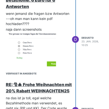
Betathome: 6 Euro für 6
Meine Unzufriedenheit steigt mal
Antworten
wieder....wann kann ich da mit Abhilfe
rechnen?
wenn jemand die fragen bzw Antworten
---oh man man kann kein pdf
hochladen????
naja dann screenshots
DEGUSTO
D
23. JAN. 2026,
10:25
VERFASST IN ANGEBOTE
RE: 🎅🎄 Frohe Weihnachten mit
20% Rabatt WEIHNACHTEN25
na das ist ja toll, egal welche
Bezahlmethode man verwendet, es
geht nix (PP und KK). Der Code wurde
DEGUSTO