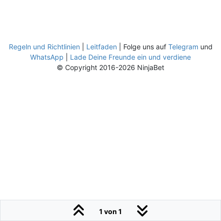
Regeln und Richtlinien
|
Leitfaden
| Folge uns auf
Telegram
und
WhatsApp
|
Lade Deine Freunde ein und verdiene
© Copyright 2016-2026 NinjaBet
1 von 1