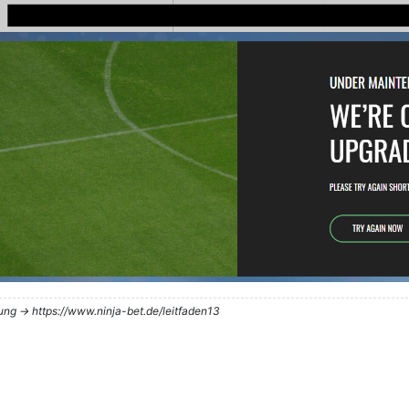
tung -> https://www.ninja-bet.de/leitfaden13