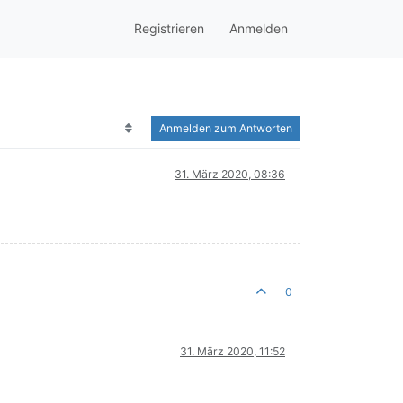
Registrieren
Anmelden
Anmelden zum Antworten
31. März 2020, 08:36
0
31. März 2020, 11:52