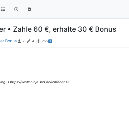
ker • Zahle 60 €, erhalte 30 € Bonus
er Bonus
2
4
255
tung -> https://www.ninja-bet.de/leitfaden13