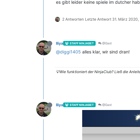
es gibt leider keine spiele im dutcher ha
2 Antworten
Letzte Antwort
31. März 2020, 
Iliya
@Gast
STAFF NINJABET
@
diggi1405
alles klar, wir sind dran!
💡Wie funktioniert der NinjaClub? Ließ die Anlei
Iliya
@Gast
STAFF NINJABET