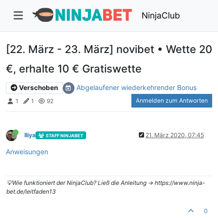
NinjaClub
[22. März - 23. März] novibet • Wette 20
€, erhalte 10 € Gratiswette
Abgelaufener wiederkehrender Bonus
Verschoben
Anmelden zum Antworten
1
1
92
Iliya
21. März 2020, 07:45
STAFF NINJABET
Anweisungen
💡Wie funktioniert der NinjaClub? Ließ die Anleitung -> https://www.ninja-
bet.de/leitfaden13
0