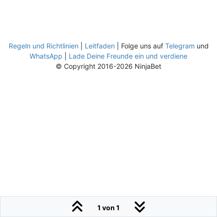
Regeln und Richtlinien
|
Leitfaden
| Folge uns auf
Telegram
und
WhatsApp
|
Lade Deine Freunde ein und verdiene
© Copyright 2016-2026 NinjaBet
1 von 1