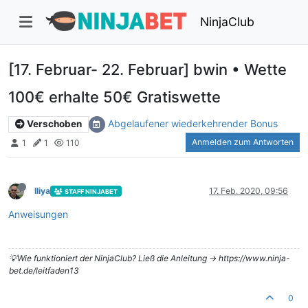
NinjaClub
[17. Februar- 22. Februar] bwin • Wette
100€ erhalte 50€ Gratiswette
Abgelaufener wiederkehrender Bonus
Verschoben
Anmelden zum Antworten
1
1
110
Iliya
17. Feb. 2020, 09:56
STAFF NINJABET
Anweisungen
💡Wie funktioniert der NinjaClub? Ließ die Anleitung -> https://www.ninja-
bet.de/leitfaden13
0