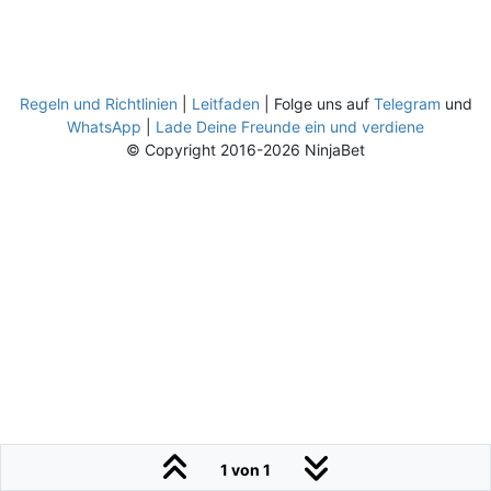
Regeln und Richtlinien
|
Leitfaden
| Folge uns auf
Telegram
und
WhatsApp
|
Lade Deine Freunde ein und verdiene
© Copyright 2016-2026 NinjaBet
1 von 1