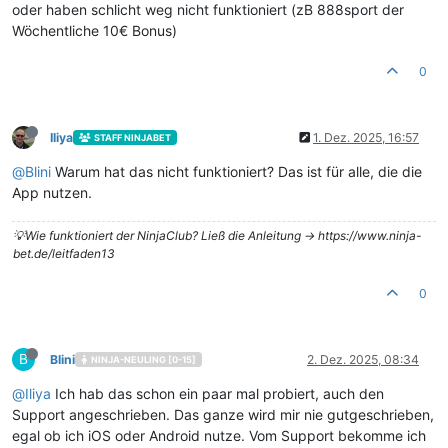
oder haben schlicht weg nicht funktioniert (zB 888sport der
Wöchentliche 10€ Bonus)
0
Iliya
1. Dez. 2025, 16:57
STAFF NINJABET
@
Blini
Warum hat das nicht funktioniert? Das ist für alle, die die
App nutzen.
💡Wie funktioniert der NinjaClub? Ließ die Anleitung -> https://www.ninja-
bet.de/leitfaden13
0
B
Blini
2. Dez. 2025, 08:34
NINJA-NEULING [0-15]
@
Iliya
Ich hab das schon ein paar mal probiert, auch den
Support angeschrieben. Das ganze wird mir nie gutgeschrieben,
egal ob ich iOS oder Android nutze. Vom Support bekomme ich