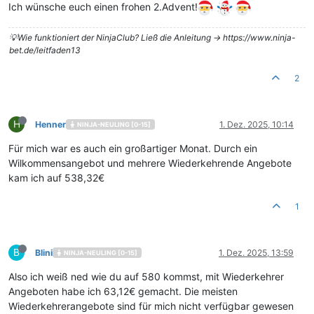
Ich wünsche euch einen frohen 2.Advent!
💡Wie funktioniert der NinjaClub? Ließ die Anleitung -> https://www.ninja-
bet.de/leitfaden13
2
H
Henner
1. Dez. 2025, 10:14
NINJA-NEULING [0-15]
Für mich war es auch ein großartiger Monat. Durch ein
Wilkommensangebot und mehrere Wiederkehrende Angebote
kam ich auf 538,32€
1
B
Blini
1. Dez. 2025, 13:59
NINJA-NEULING [0-15]
Also ich weiß ned wie du auf 580 kommst, mit Wiederkehrer
Angeboten habe ich 63,12€ gemacht. Die meisten
Wiederkehrerangebote sind für mich nicht verfügbar gewesen