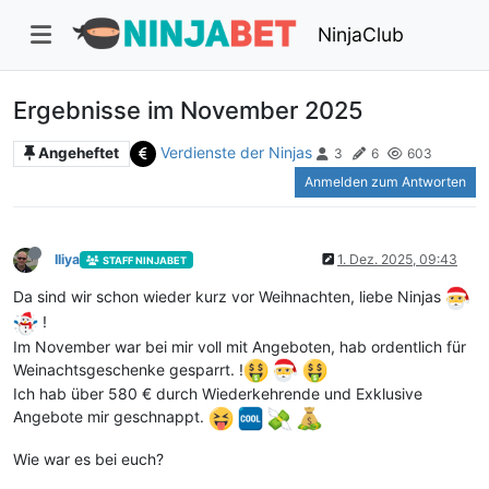
NinjaClub
Ergebnisse im November 2025
Verdienste der Ninjas
Angeheftet
3
6
603
Anmelden zum Antworten
Iliya
1. Dez. 2025, 09:43
STAFF NINJABET
Da sind wir schon wieder kurz vor Weihnachten, liebe Ninjas
!
Im November war bei mir voll mit Angeboten, hab ordentlich für
Weinachtsgeschenke gesparrt. !
Ich hab über ‭580 € durch Wiederkehrende und Exklusive
Angebote mir geschnappt.‬
Wie war es bei euch?