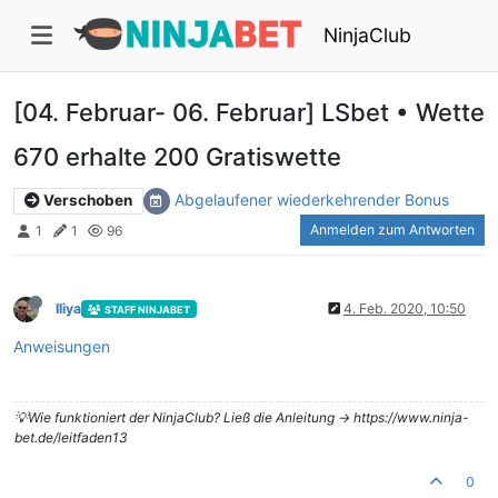
NinjaClub
[04. Februar- 06. Februar] LSbet • Wette
670 erhalte 200 Gratiswette
Abgelaufener wiederkehrender Bonus
Verschoben
Anmelden zum Antworten
1
1
96
Iliya
4. Feb. 2020, 10:50
STAFF NINJABET
Anweisungen
💡Wie funktioniert der NinjaClub? Ließ die Anleitung -> https://www.ninja-
bet.de/leitfaden13
0