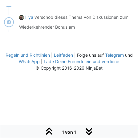
Iliya
verschob dieses Thema von Diskussionen zum
Wiederkehrender Bonus am
Regeln und Richtlinien
|
Leitfaden
| Folge uns auf
Telegram
und
WhatsApp
|
Lade Deine Freunde ein und verdiene
© Copyright 2016-2026 NinjaBet
1 von 1