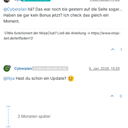
@
Cyberplan
hä? Das war noch bis gestern auf die Seite sogar...
Haben sie gar kein Bonus jetzt? Ich check das gleich ein
Moment.
💡Wie funktioniert der NinjaClub? Ließ die Anleitung -> https://www.ninja-
bet.de/leitfaden13
1
C
Cyberplan
9. Jan. 2026, 15:29
NINJA-NEULING [0-15]
@
Iliya
Hast du schon ein Update?
0
2 Monaten später