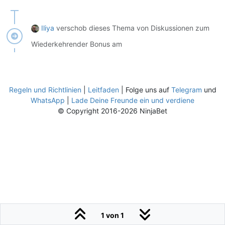
Iliya
verschob dieses Thema von Diskussionen zum
Wiederkehrender Bonus am
Regeln und Richtlinien
|
Leitfaden
| Folge uns auf
Telegram
und
WhatsApp
|
Lade Deine Freunde ein und verdiene
© Copyright 2016-2026 NinjaBet
1 von 1