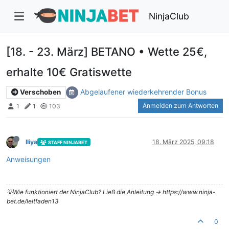
NinjaClub
[18. - 23. März] BETANO • Wette 25€,
erhalte 10€ Gratiswette
Abgelaufener wiederkehrender Bonus
Verschoben
Anmelden zum Antworten
1
1
103
Iliya
18. März 2025, 09:18
STAFF NINJABET
Anweisungen
💡Wie funktioniert der NinjaClub? Ließ die Anleitung -> https://www.ninja-
bet.de/leitfaden13
0