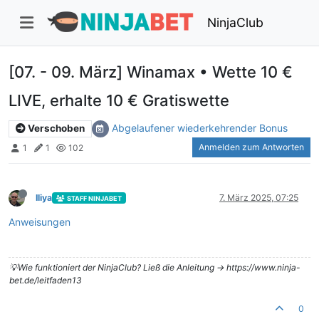
NinjaClub
[07. - 09. März] Winamax • Wette 10 €
LIVE, erhalte 10 € Gratiswette
Abgelaufener wiederkehrender Bonus
Verschoben
Anmelden zum Antworten
1
1
102
Iliya
7. März 2025, 07:25
STAFF NINJABET
Anweisungen
💡Wie funktioniert der NinjaClub? Ließ die Anleitung -> https://www.ninja-
bet.de/leitfaden13
0