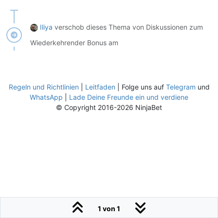
Iliya
verschob dieses Thema von Diskussionen zum
Wiederkehrender Bonus am
Regeln und Richtlinien
|
Leitfaden
| Folge uns auf
Telegram
und
WhatsApp
|
Lade Deine Freunde ein und verdiene
© Copyright 2016-2026 NinjaBet
1 von 1