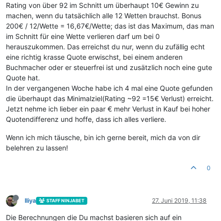
Rating von über 92 im Schnitt um überhaupt 10€ Gewinn zu
machen, wenn du tatsächlich alle 12 Wetten brauchst. Bonus
200€ / 12/Wette = 16,67€/Wette; das ist das Maximum, das man
im Schnitt für eine Wette verlieren darf um bei 0
herauszukommen. Das erreichst du nur, wenn du zufällig echt
eine richtig krasse Quote erwischst, bei einem anderen
Buchmacher oder er steuerfrei ist und zusätzlich noch eine gute
Quote hat.
In der vergangenen Woche habe ich 4 mal eine Quote gefunden
die überhaupt das Minimalziel(Rating ~92 =15€ Verlust) erreicht.
Jetzt nehme ich lieber ein paar € mehr Verlust in Kauf bei hoher
Quotendifferenz und hoffe, dass ich alles verliere.
Wenn ich mich täusche, bin ich gerne bereit, mich da von dir
belehren zu lassen!
0
Iliya
27. Juni 2019, 11:38
STAFF NINJABET
Die Berechnungen die Du machst basieren sich auf ein