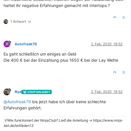
hattet ihr negative Erfahrungen gemacht mit Intertops ?
0
1 Antwort
A
Autofreak79
2. Feb. 2020, 18:52
Es geht schließlich um einiges an Geld
Die 400 € bei der Einzahlung plus 1650 € bei der Lay Wette
0
Iliya
2. Feb. 2020, 18:52
STAFF NINJABET
@
Autofreak79
bis jetzt habe ich über keine schlechte
Erfahrungen gehört.
💡Wie funktioniert der NinjaClub? Ließ die Anleitung -> https://www.ninja-
bet.de/leitfaden13