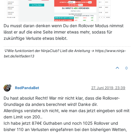
Du musst daran denken wenn Du den Rollover Modus nimmst
lässt er auf die eine Seite immer etwas mehr, sodass für
zukünftige Verluste etwas bleibt.
💡Wie funktioniert der NinjaClub? Ließ die Anleitung -> https://www.ninja-
bet.de/leitfaden13
0
RedPandaBet
27. Juni 2019, 23:39
Du hast absolut Recht! War mir nicht klar, dass die Rollover-
Grundlage da anders berechnet wird! Danke dir.
Allerdings verstehe ich nicht, wie man das jetzt eingeben soll mit
dem Limit von 200..
Ich habe jetzt 874€ Guthaben und noch 1025 Rollover und
bisher 110 an Verlusten eingefahren bei den bisherigen Wetten,