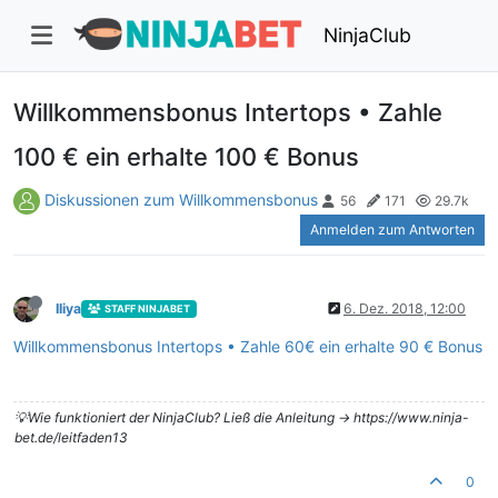
NinjaClub
Willkommensbonus Intertops • Zahle
100 € ein erhalte 100 € Bonus
Diskussionen zum Willkommensbonus
56
171
29.7k
Anmelden zum Antworten
Iliya
6. Dez. 2018, 12:00
STAFF NINJABET
Willkommensbonus Intertops • Zahle 60€ ein erhalte 90 € Bonus
💡Wie funktioniert der NinjaClub? Ließ die Anleitung -> https://www.ninja-
bet.de/leitfaden13
0