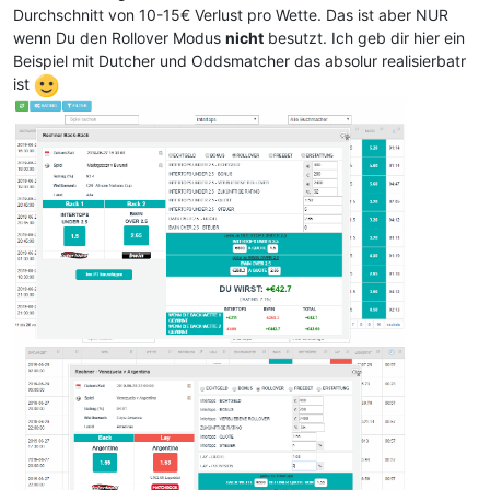
Durchschnitt von 10-15€ Verlust pro Wette. Das ist aber NUR
wenn Du den Rollover Modus
nicht
besutzt. Ich geb dir hier ein
Beispiel mit Dutcher und Oddsmatcher das absolur realisierbatr
ist