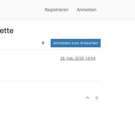
Registrieren
Anmelden
ette
Anmelden zum Antworten
28. Feb. 2025, 14:04
0