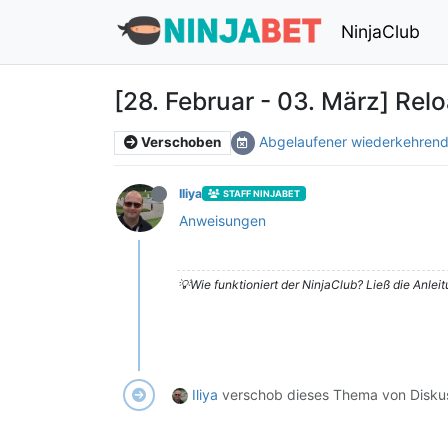
NinjaClub
[28. Februar - 03. März] Rel
Abgelaufener wiederkehrend
Verschoben
Iliya
STAFF NINJABET
Anweisungen
💡Wie funktioniert der NinjaClub? Ließ die Anlei
Iliya
verschob dieses Thema von Disk