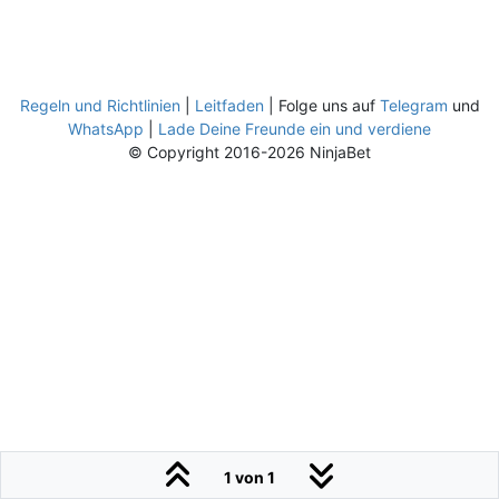
Regeln und Richtlinien
|
Leitfaden
| Folge uns auf
Telegram
und
WhatsApp
|
Lade Deine Freunde ein und verdiene
© Copyright 2016-2026 NinjaBet
1 von 1