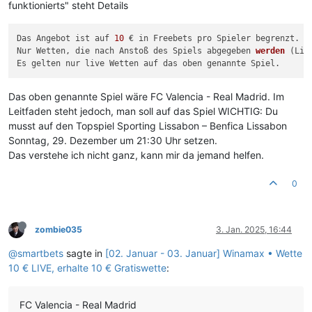
funktionierts" steht Details
Das Angebot ist auf 
10
 € in Freebets pro Spieler begrenzt.

Nur Wetten, die nach Anstoß des Spiels abgegeben 
werden
(Liv
Das oben genannte Spiel wäre FC Valencia - Real Madrid. Im
Leitfaden steht jedoch, man soll auf das Spiel WICHTIG: Du
musst auf den Topspiel Sporting Lissabon – Benfica Lissabon
Sonntag, 29. Dezember um 21:30 Uhr setzen.
Das verstehe ich nicht ganz, kann mir da jemand helfen.
0
zombie035
3. Jan. 2025, 16:44
@
smartbets
sagte in
[02. Januar - 03. Januar] Winamax • Wette
10 € LIVE, erhalte 10 € Gratiswette
:
FC Valencia - Real Madrid