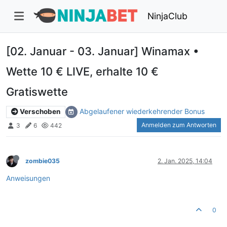
NinjaClub
[02. Januar - 03. Januar] Winamax •
Wette 10 € LIVE, erhalte 10 €
Gratiswette
Abgelaufener wiederkehrender Bonus
Verschoben
Anmelden zum Antworten
3
6
442
zombie035
2. Jan. 2025, 14:04
Anweisungen
0