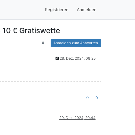
Registrieren
Anmelden
 10 € Gratiswette
Anmelden zum Antworten
28. Dez. 2024, 08:25
0
29. Dez. 2024, 20:44