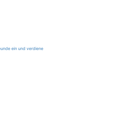
eunde ein und verdiene