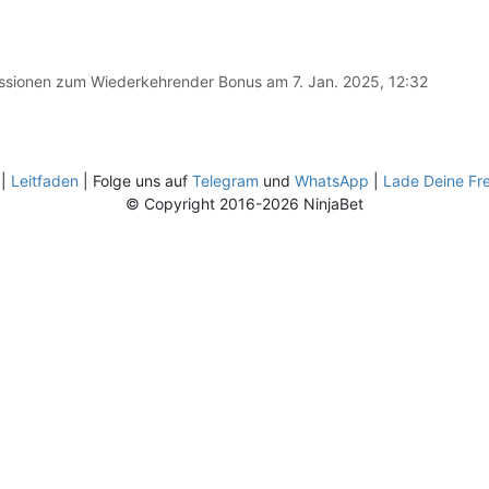
ussionen zum Wiederkehrender Bonus am
7. Jan. 2025, 12:32
|
Leitfaden
| Folge uns auf
Telegram
und
WhatsApp
|
Lade Deine Fr
© Copyright 2016-2026 NinjaBet