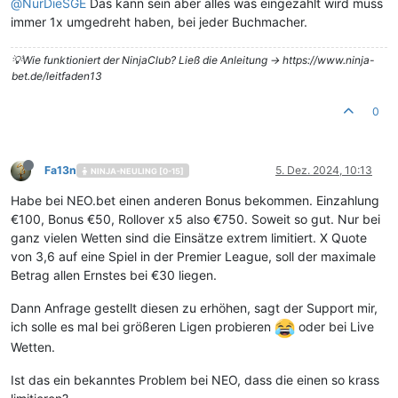
@
NurDieSGE
Das kann sein aber alles was eingezahlt wird muss
immer 1x umgedreht haben, bei jeder Buchmacher.
💡Wie funktioniert der NinjaClub? Ließ die Anleitung -> https://www.ninja-
bet.de/leitfaden13
0
Fa13n
5. Dez. 2024, 10:13
NINJA-NEULING [0-15]
Habe bei NEO.bet einen anderen Bonus bekommen. Einzahlung
€100, Bonus €50, Rollover x5 also €750. Soweit so gut. Nur bei
ganz vielen Wetten sind die Einsätze extrem limitiert. X Quote
von 3,6 auf eine Spiel in der Premier League, soll der maximale
Betrag allen Ernstes bei €30 liegen.
Dann Anfrage gestellt diesen zu erhöhen, sagt der Support mir,
ich solle es mal bei größeren Ligen probieren
oder bei Live
Wetten.
Ist das ein bekanntes Problem bei NEO, dass die einen so krass