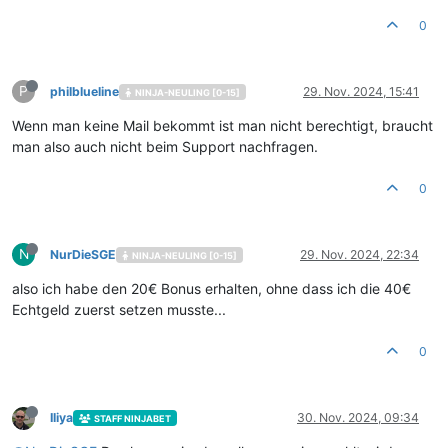
0
P
philblueline
29. Nov. 2024, 15:41
NINJA-NEULING [0-15]
Wenn man keine Mail bekommt ist man nicht berechtigt, braucht
man also auch nicht beim Support nachfragen.
0
N
NurDieSGE
29. Nov. 2024, 22:34
NINJA-NEULING [0-15]
also ich habe den 20€ Bonus erhalten, ohne dass ich die 40€
Echtgeld zuerst setzen musste...
0
Iliya
30. Nov. 2024, 09:34
STAFF NINJABET