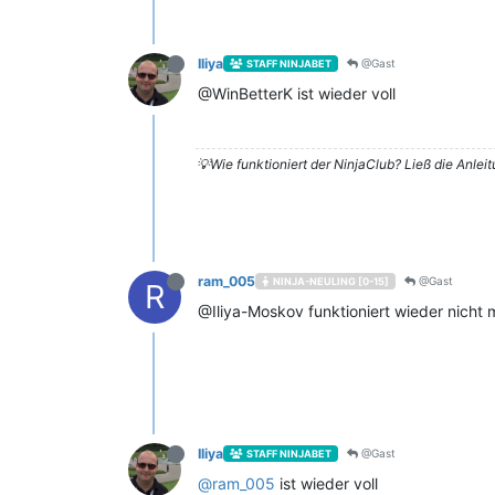
Iliya
@Gast
STAFF NINJABET
@WinBetterK ist wieder voll
💡Wie funktioniert der NinjaClub? Ließ die Anlei
ram_005
@Gast
NINJA-NEULING [0-15]
R
@Iliya-Moskov funktioniert wieder nicht 
Iliya
@Gast
STAFF NINJABET
@
ram_005
ist wieder voll