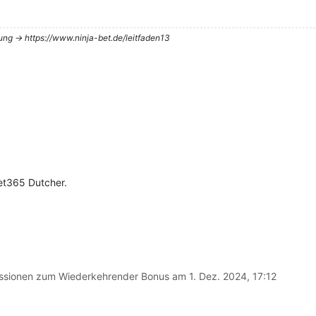
tung -> https://www.ninja-bet.de/leitfaden13
et365 Dutcher.
ussionen zum Wiederkehrender Bonus am
1. Dez. 2024, 17:12