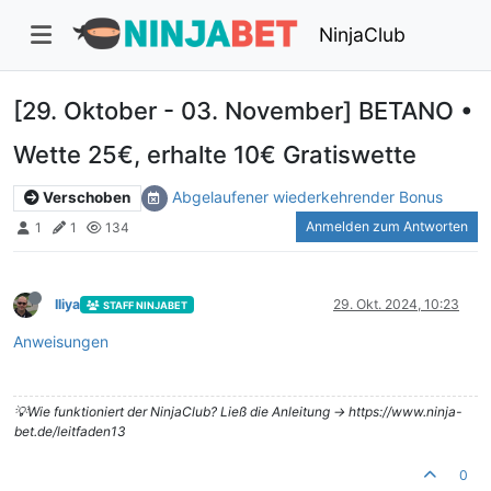
NinjaClub
[29. Oktober - 03. November] BETANO •
Wette 25€, erhalte 10€ Gratiswette
Abgelaufener wiederkehrender Bonus
Verschoben
Anmelden zum Antworten
1
1
134
Iliya
29. Okt. 2024, 10:23
STAFF NINJABET
Anweisungen
💡Wie funktioniert der NinjaClub? Ließ die Anleitung -> https://www.ninja-
bet.de/leitfaden13
0