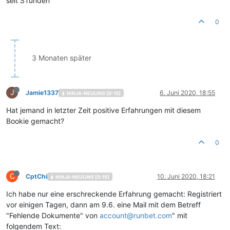
seit STunden
0
3 Monaten später
J
Jamie1337
6. Juni 2020, 18:55
NINJA-NEULING [0-15]
Hat jemand in letzter Zeit positive Erfahrungen mit diesem
Bookie gemacht?
0
C
CptChi
10. Juni 2020, 18:21
NINJA-NEULING [0-15]
Ich habe nur eine erschreckende Erfahrung gemacht: Registriert
vor einigen Tagen, dann am 9.6. eine Mail mit dem Betreff
"Fehlende Dokumente" von
account@runbet.com
" mit
folgendem Text: