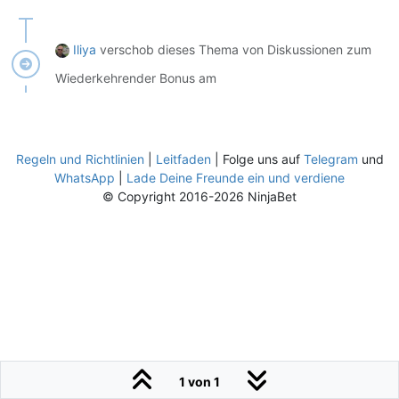
Iliya
verschob dieses Thema von Diskussionen zum
Wiederkehrender Bonus am
Regeln und Richtlinien
|
Leitfaden
| Folge uns auf
Telegram
und
WhatsApp
|
Lade Deine Freunde ein und verdiene
© Copyright 2016-2026 NinjaBet
1 von 1