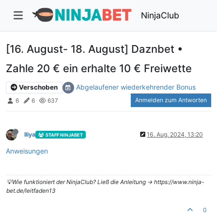
NinjaClub
[16. August- 18. August] Daznbet •
Zahle 20 € ein erhalte 10 € Freiwette
Abgelaufener wiederkehrender Bonus
Verschoben
Anmelden zum Antworten
6
6
637
Iliya
16. Aug. 2024, 13:20
STAFF NINJABET
Anweisungen
💡Wie funktioniert der NinjaClub? Ließ die Anleitung -> https://www.ninja-
bet.de/leitfaden13
0